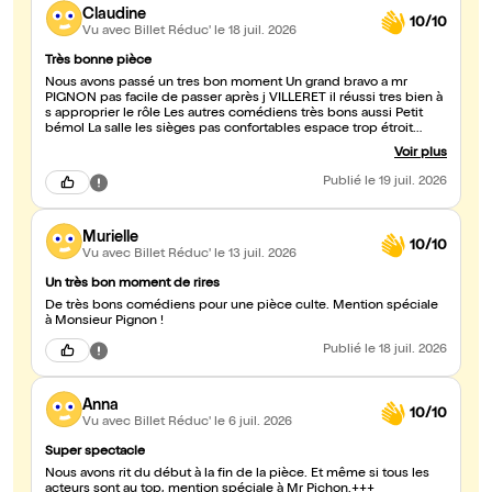
Claudine
10/10
Vu avec Billet Réduc'
le 18 juil. 2026
Très bonne pièce
Nous avons passé un tres bon moment Un grand bravo a mr
PIGNON pas facile de passer après j VILLERET il réussi tres bien à
s approprier le rôle Les autres comédiens très bons aussi Petit
bémol La salle les sièges pas confortables espace trop étroit
entre les rangées
Voir plus
Publié
le 19 juil. 2026
Murielle
10/10
Vu avec Billet Réduc'
le 13 juil. 2026
Un très bon moment de rires
De très bons comédiens pour une pièce culte. Mention spéciale
à Monsieur Pignon !
Publié
le 18 juil. 2026
Anna
10/10
Vu avec Billet Réduc'
le 6 juil. 2026
Super spectacle
Nous avons rit du début à la fin de la pièce. Et même si tous les
acteurs sont au top, mention spéciale à Mr Pichon.+++