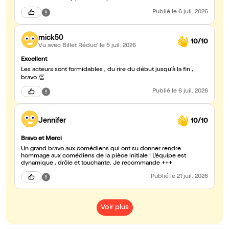
Publié
le 6 juil. 2026
mick50
10/10
Vu avec Billet Réduc'
le 5 juil. 2026
Excellent
Les acteurs sont formidables , du rire du début jusqu'à la fin ,
bravo 👏
Publié
le 6 juil. 2026
Jennifer
10/10
Bravo et Merci
Un grand bravo aux comédiens qui ont su donner rendre
hommage aux comédiens de la pièce initiale ! L’équipe est
dynamique , drôle et touchante. Je recommande +++
Publié
le 21 juil. 2026
Voir plus