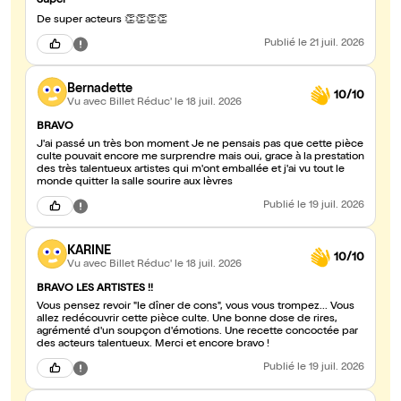
Super
De super acteurs 👏👏👏👏
Publié
le 21 juil. 2026
Bernadette
10/10
Vu avec Billet Réduc'
le 18 juil. 2026
BRAVO
J'ai passé un très bon moment Je ne pensais pas que cette pièce
culte pouvait encore me surprendre mais oui, grace à la prestation
des très talentueux artistes qui m'ont emballée et j'ai vu tout le
monde quitter la salle sourire aux lèvres
Publié
le 19 juil. 2026
KARINE
10/10
Vu avec Billet Réduc'
le 18 juil. 2026
BRAVO LES ARTISTES !!
Vous pensez revoir "le dîner de cons", vous vous trompez... Vous
allez redécouvrir cette pièce culte. Une bonne dose de rires,
agrémenté d'un soupçon d'émotions. Une recette concoctée par
des acteurs talentueux. Merci et encore bravo !
Publié
le 19 juil. 2026