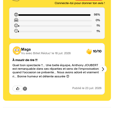
Connecte-toi pour donner ton avis !
😍
98%
🤗
0%
😐
1%
🙁
1%
Maga
10/10
Vu avec Billet Réduc'
le 18 juil. 2026
À mourir de rire !!!
Sp
Quel bon spectacle !!... Une belle équipe, Anthony JOUBERT
Ex
est remarquable dans ses réparties et sens de l'improvisation,
au
quand l'occasion se présente... Nous avons adoré et vraiment
su
ri... Bonne humeur et détente assurée 😍
Publié
le 23 juil. 2026