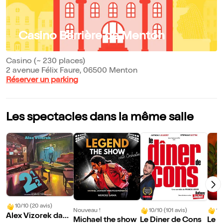
Casino Barrière de Menton
Casino (~ 230 places)
2 avenue Félix Faure, 06500 Menton
Réserver un parking
Les spectacles dans la même salle
10/10 (20 avis)
Nouveau !
10/10 (101 avis)
10
Alex Vizorek dans
Michael the show
Le Diner de Cons
Le s