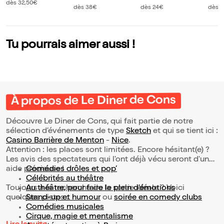
2 1/2
dès 32,50€
dès 38€
dès 24€
dès 
Tu pourrais aimer aussi !
À propos de Le Diner de Cons
Découvre Le Diner de Cons, qui fait partie de notre
sélection d’événements de type
Sketch
et qui se tient ici :
Casino Barrière de Menton
-
Nice
.
Attention : les places sont limitées. Encore hésitant(e) ?
Les avis des spectateurs qui l'ont déjà vécu seront d'une
aide précieuse !
Comédies drôles et pop’
Célébrités au théâtre
Toujours à la recherche de la sortie idéale ? Voici
Au théâtre, pour faire le plein d’émotions
quelques pistes :
Stand-up et humour
ou
soirée en comedy clubs
Comédies musicales
Cirque, magie et mentalisme