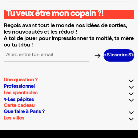
Tu veux être mon copain ?!
Reçois avant tout le monde nos idées de sorties,
les nouveautés et les réduc' !
A toi de jouer pour impressionner ta moitié, ta mère
ou ta tribu !
S’inscrire S’inscri
Adresse email pour la newsletter
Une question ?
Professionnel
Les spectacles
✨Les pépites
Carte cadeau
Que faire à Paris ?
Les villes