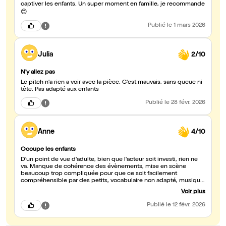
captiver les enfants. Un super moment en famille, je recommande
😊
Publié
le 1 mars 2026
Julia
2/10
N'y allez pas
Le pitch n'a rien a voir avec la pièce. C'est mauvais, sans queue ni
tête. Pas adapté aux enfants
Publié
le 28 févr. 2026
Anne
4/10
Occupe les enfants
D'un point de vue d'adulte, bien que l'acteur soit investi, rien ne
va. Manque de cohérence des évènements, mise en scène
beaucoup trop compliquée pour que ce soit facilement
compréhensible par des petits, vocabulaire non adapté, musique
trop forte qui couvre les voix. Ca a occupé notre fille pendant 1h
Voir plus
mais pour nous c'était vraiment très très très long...
Publié
le 12 févr. 2026