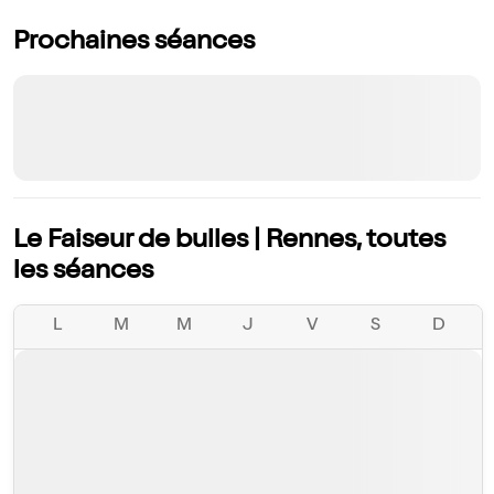
Prochaines séances
Le Faiseur de bulles | Rennes, toutes
les séances
L
M
M
J
V
S
D