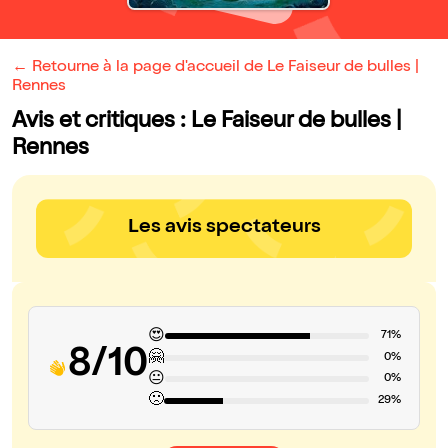
← Retourne à la page d'accueil de Le Faiseur de bulles |
Rennes
Avis et critiques : Le Faiseur de bulles |
Rennes
Les avis spectateurs
😍
71%
8/10
🤗
0%
😐
0%
🙁
29%