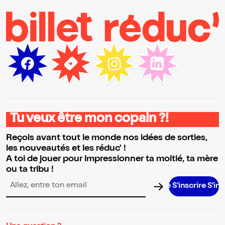
Tu veux être mon copain ?!
Reçois avant tout le monde nos idées de sorties,
les nouveautés et les réduc' !
A toi de jouer pour impressionner ta moitié, ta mère
ou ta tribu !
S’inscrire S’inscrire S’
Adresse email pour la newsletter