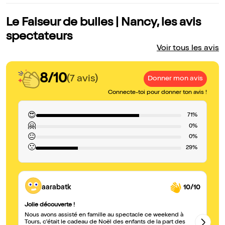
Le Faiseur de bulles | Nancy, les avis
spectateurs
Voir tous les avis
8/10
(7 avis)
Donner mon avis
Connecte-toi pour donner ton avis !
😍
71%
🤗
0%
😐
0%
🙁
29%
aarabatk
10/10
Jolie découverte !
Un
Nous avons assisté en famille au spectacle ce weekend à
On
Tours, c'était le cadeau de Noël des enfants de la part des
Pl