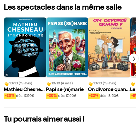
Les spectacles dans la même salle
10/10 (19 avis)
10/10 (4 avis)
10/10 (19 avis)
7/
Mathieu Chesnea
Papi se (re)marie
On divorce quand
Le pi
u dans Synchronic
?
Noë
-20%
dès 17,50€
-20%
dès 17,50€
-22%
dès 18,50€
-8%
ité
Tu pourrais aimer aussi !