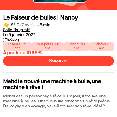
Le Faiseur de bulles | Nancy
8/10
(7 avis)
•
45 min
Salle Raugraff
Le 9 janvier 2027
Théâtre
Enfants 6-12
Tout petits 3-6
Ados 12-16
Bébés 1-3
ans
ans
ans
ans
À partir de 10,95 €
Réserver
Mehdi a trouvé une machine à bulle, une
machine à rêve !
Mehdi est un personnage rêveur. Un jour, il trouve une
machine à bulles. Chaque bulle renferme un rêve précis.
De voyage en voyage, va-t-il trouver son rêve idéal ?