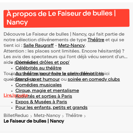
À propos de Le Faiseur de bulles |
Nancy
Découvre Le Faiseur de bulles | Nancy, qui fait partie de
notre sélection d’événements de type
Théâtre
et qui se
tient ici :
Salle Raugraff
-
Metz-Nancy
.
Attention : les places sont limitées. Encore hésitant(e) ?
Les avis des spectateurs qui l'ont déjà vécu seront d'une
aide précieuse !
Comédies drôles et pop’
Célébrités au théâtre
Toujours à la recherche de la sortie idéale ? Voici
Au théâtre, pour faire le plein d’émotions
quelques pistes :
Stand-up et humour
ou
soirée en comedy clubs
Comédies musicales
Cirque, magie et mentalisme
Lire la suite
Activités et sorties à Paris
Expos & Musées à Paris
Pour les enfants, petits et grands
BilletReduc
Metz-Nancy
Théâtre
Le Faiseur de bulles | Nancy