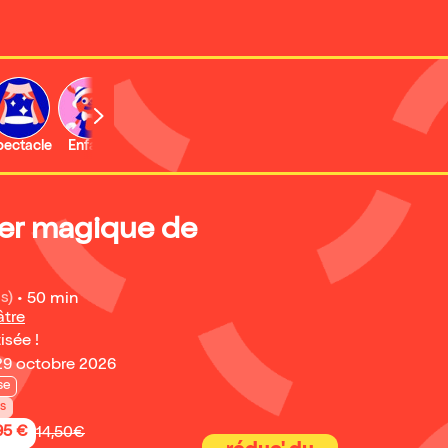
b
pectacle
Enfant
Concert
Activité
ier magique de
is)
•
50 min
âtre
isée !
29 octobre 2026
se
ns
95 €
14,50€