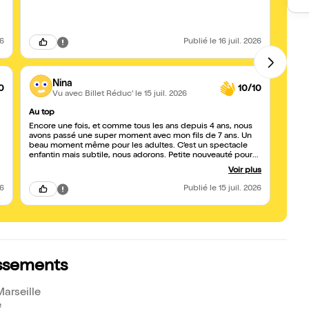
26
Publié
le 16 juil. 2026
Nina
0
10/10
Vu avec Billet Réduc'
le 15 juil. 2026
Au top
Topis
Encore une fois, et comme tous les ans depuis 4 ans, nous
J'ai a
avons passé une super moment avec mon fils de 7 ans. Un
super
beau moment même pour les adultes. C’est un spectacle
ne voi
enfantin mais subtile, nous adorons. Petite nouveauté pour
humour
nous cette année, petite sœur de 11 mois, a beaucoup
hésite
Voir plus
apprécié et s’est intéressé tout le long grâce aux chants,
lumières ainsi qu’à la personne en régie 😅 À l’année
26
Publié
le 15 juil. 2026
prochaine !
lassements
arseille
e