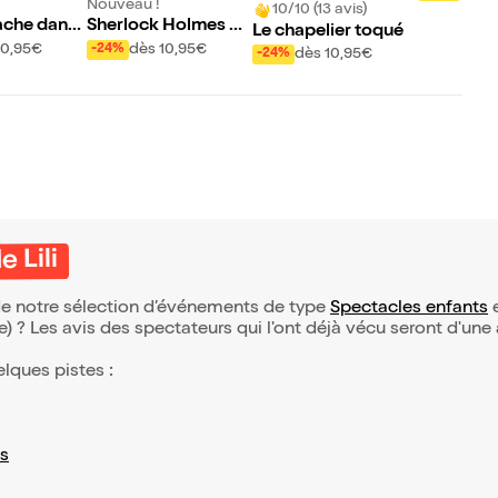
Nouveau !
10/10 (13 avis)
che dans l
Sherlock Holmes et
Le chapelier toqué
r
la vengeance fantô
10,95€
dès 10,95€
-24%
dès 10,95€
-24%
me
 Lili
e de notre sélection d’événements de type
Spectacles enfants
e
(e) ? Les avis des spectateurs qui l'ont déjà vécu seront d'une
elques pistes :
s