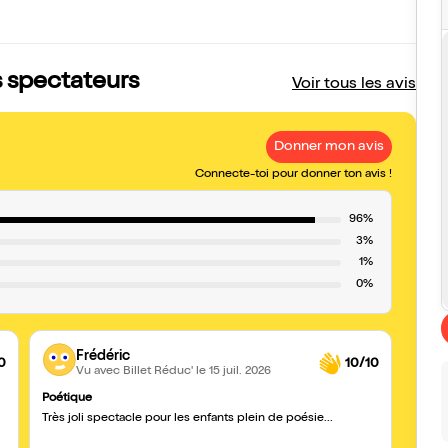
is spectateurs
Voir tous les avis
Donner mon avis
Connecte-toi pour donner ton avis !
96%
3%
1%
0%
Frédéric
0
10/10
Vu avec Billet Réduc'
le 15 juil. 2026
Poétique
Jolie 
Très joli spectacle pour les enfants plein de poésie...
Un be
tours
conqu