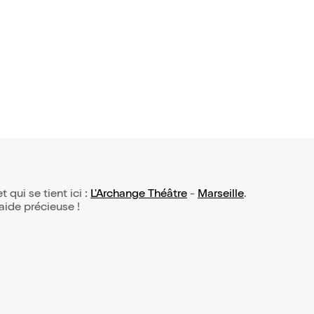
t qui se tient ici :
L'Archange Théâtre
-
Marseille
.
 aide précieuse !