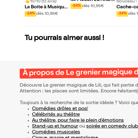
10/10 (13 avis)
Nouveau !
yable voyage
dès 10,95€
-24%
La Boite à Musique
Cache-ca
de Monsieur Zic
e potage
dès 10,95€
dès 
-24%
-24%
Tu pourrais aimer aussi !
À propos de Le grenier magique de
Découvre Le grenier magique de Lili, qui fait parti
Attention : les places sont limitées. Encore hésitant
Toujours à la recherche de la sortie idéale ? Voici qu
Comédies drôles et pop’
Célébrités au théâtre
Au théâtre, pour faire le plein d’émotions
Stand-up et humour
ou
soirée en comedy club
Comédies musicales