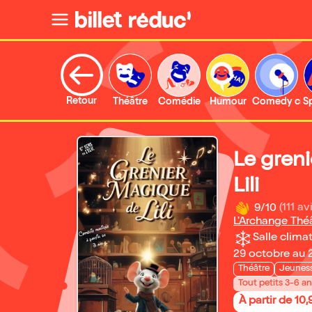
Retour
Théâtre
Comédie
Humour
Comedy clu
S
Le gren
Lili
9/10
(111 av
L'Archange Thé
Salle climat
29 octobre au 
Théâtre
Jeunes
Tout petits 3-6 a
À partir de 10,