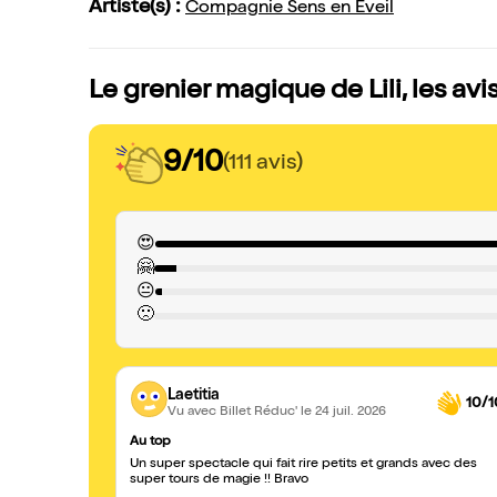
Artiste(s) :
Compagnie Sens en Eveil
Le grenier magique de Lili, les av
9/10
(111 avis)
😍
🤗
😐
🙁
Laetitia
10/1
Vu avec Billet Réduc'
le 24 juil. 2026
Au top
Un super spectacle qui fait rire petits et grands avec des
super tours de magie !! Bravo