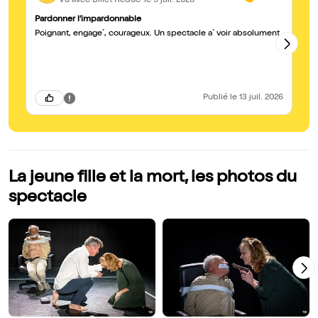
Vu avec Billet Réduc'
le 9 juil. 2026
Pardonner l’impardonnable
Ep
Poignant, engage´, courageux. Un spectacle a` voir absolument.
Po
em
je
Publié
le 13 juil. 2026
La jeune fille et la mort, les photos du
spectacle