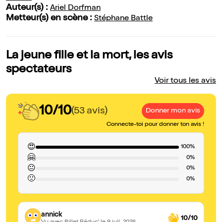
Auteur(s) :
Ariel Dorfman
Metteur(s) en scène :
Stéphane Battle
La jeune fille et la mort, les avis
spectateurs
Voir tous les avis
10/10
(53 avis)
Donner mon avis
Connecte-toi pour donner ton avis !
😍
100%
🤗
0%
😐
0%
🙁
0%
annick
10/10