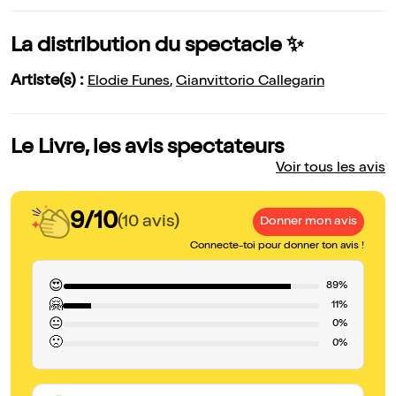
La distribution du spectacle ✨
Artiste(s) :
Elodie Funes
,
Gianvittorio Callegarin
Le Livre, les avis spectateurs
Voir tous les avis
9/10
(10 avis)
Donner mon avis
Connecte-toi pour donner ton avis !
😍
89%
🤗
11%
😐
0%
🙁
0%