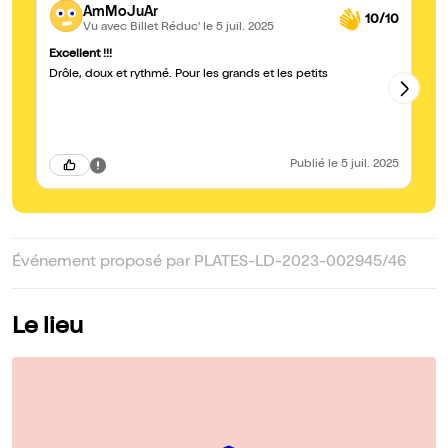
AmMoJuAr
10/10
Vu avec Billet Réduc'
le 5 juil. 2025
Excellent !!!
Pr
Drôle, doux et rythmé. Pour les grands et les petits
Pr
mu
Publié
le 5 juil. 2025
Événement proposé par PLATES-LD-2023-002945/46
Le lieu