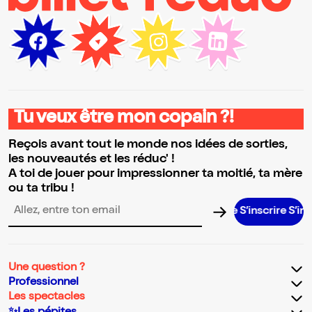
Tu veux être mon copain ?!
Reçois avant tout le monde nos idées de sorties,
les nouveautés et les réduc' !
A toi de jouer pour impressionner ta moitié, ta mère
ou ta tribu !
S’inscrire S’inscrire
Adresse email pour la newsletter
Une question ?
Professionnel
Les spectacles