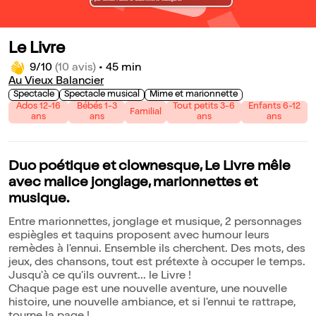
Le Livre
9/10
(10 avis)
•
45 min
Au Vieux Balancier
Spectacle
Spectacle musical
Mime et marionnette
Ados 12-16
Bébés 1-3
Tout petits 3-6
Enfants 6-12
Familial
ans
ans
ans
ans
Duo poétique et clownesque, Le Livre mêle
avec malice jonglage, marionnettes et
musique.
Entre marionnettes, jonglage et musique, 2 personnages
espiègles et taquins proposent avec humour leurs
remèdes à l'ennui. Ensemble ils cherchent. Des mots, des
jeux, des chansons, tout est prétexte à occuper le temps.
Jusqu'à ce qu'ils ouvrent... le Livre !
Chaque page est une nouvelle aventure, une nouvelle
histoire, une nouvelle ambiance, et si l'ennui te rattrape,