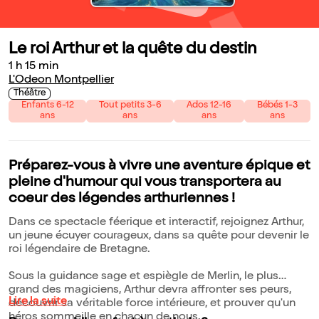
Le roi Arthur et la quête du destin
1 h 15 min
L'Odeon Montpellier
Théâtre
Enfants 6-12
Tout petits 3-6
Ados 12-16
Bébés 1-3
ans
ans
ans
ans
Préparez-vous à vivre une aventure épique et
pleine d'humour qui vous transportera au
coeur des légendes arthuriennes !
Dans ce spectacle féerique et interactif, rejoignez Arthur,
un jeune écuyer courageux, dans sa quête pour devenir le
roi légendaire de Bretagne.
Sous la guidance sage et espiègle de Merlin, le plus
grand des magiciens, Arthur devra affronter ses peurs,
Lire la suite
découvrir sa véritable force intérieure, et prouver qu'un
héros sommeille en chacun de nous.