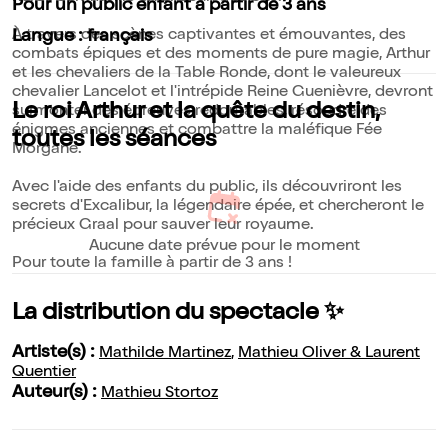
Pour un public enfant à partir de 3 ans
À travers des scènes captivantes et émouvantes, des
Langue : français
combats épiques et des moments de pure magie, Arthur
et les chevaliers de la Table Ronde, dont le valeureux
chevalier Lancelot et l'intrépide Reine Guenièvre, devront
Le roi Arthur et la quête du destin,
surmonter des épreuves redoutables, résoudre des
énigmes anciennes et combattre la maléfique Fée
toutes les séances
Morgane.
Avec l'aide des enfants du public, ils découvriront les
secrets d'Excalibur, la légendaire épée, et chercheront le
précieux Graal pour sauver leur royaume.
Aucune date prévue pour le moment
Pour toute la famille à partir de 3 ans !
La distribution du spectacle ✨
Artiste(s) :
Mathilde Martinez
,
Mathieu Oliver & Laurent
Quentier
Auteur(s) :
Mathieu Stortoz