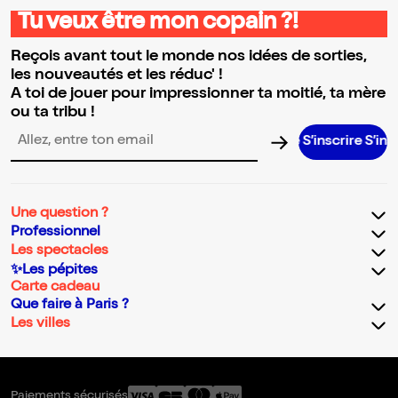
Tu veux être mon copain ?!
Reçois avant tout le monde nos idées de sorties,
les nouveautés et les réduc' !
A toi de jouer pour impressionner ta moitié, ta mère
ou ta tribu !
S’inscrire S’inscrire 
Adresse email pour la newsletter
Une question ?
Professionnel
Les spectacles
✨Les pépites
Carte cadeau
Que faire à Paris ?
Les villes
Paiements sécurisés