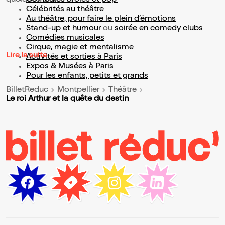
quelques pistes :
Comédies drôles et pop’
Célébrités au théâtre
Au théâtre, pour faire le plein d’émotions
Stand-up et humour
ou
soirée en comedy clubs
Comédies musicales
Cirque, magie et mentalisme
Lire la suite
Activités et sorties à Paris
Expos & Musées à Paris
Pour les enfants, petits et grands
BilletReduc
Montpellier
Théâtre
Le roi Arthur et la quête du destin