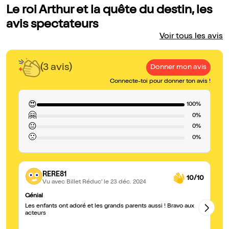
Le roi Arthur et la quête du destin, les
avis spectateurs
Voir tous les avis
(3 avis)
Donner mon avis
Connecte-toi pour donner ton avis !
😍
100%
🤗
0%
😐
0%
🙁
0%
RERE81
10/10
Vu avec Billet Réduc'
le 23 déc. 2024
Génial
Su
Les enfants ont adoré et les grands parents aussi ! Bravo aux
Su
acteurs
et
mi
j'