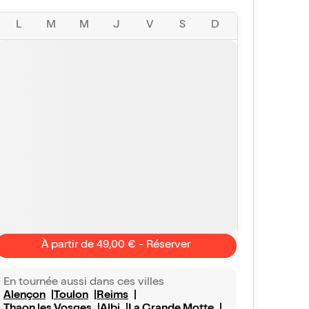
L
M
M
J
V
S
D
À partir de 49,00 € - Réserver
En tournée aussi dans ces villes
Alençon
Toulon
Reims