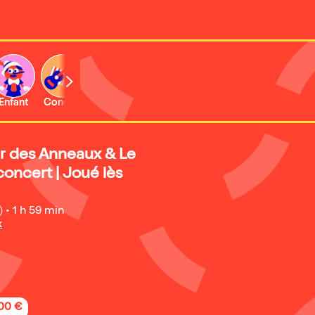
Enfant
Concert
Activité
r des Anneaux & Le
oncert | Joué lès
)
•
1 h 59 min
x
,00 €