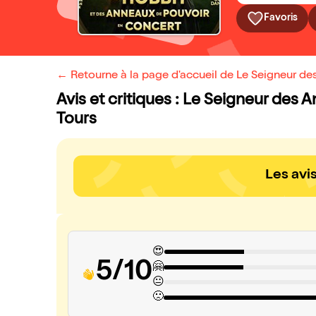
Favoris
← Retourne à la page d'accueil de Le Seigneur de
Avis et critiques : Le Seigneur des 
Tours
Les avi
😍
5/10
🤗
😐
🙁