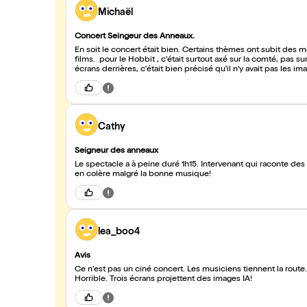
Michaël
Concert Seingeur des Anneaux.
En soit le concert était bien. Certains thèmes ont subit des modifications musicales. Il manquait quand même de grand thème des
films. pour le Hobbit , c'était surtout axé sur la comté, pas sur la trilogie. Sinon , belle prestation des 2 chanteuses. Concernant les 3
écrans derrières, c'était bien précisé qu'il n'y avait pas les i
Cathy
Seigneur des anneaux
Le spectacle a à peine duré 1h15. Intervenant qui raconte de
en colère malgré la bonne musique!
lea_boo4
Avis
Ce n'est pas un ciné concert. Les musiciens tiennent la route.
Horrible. Trois écrans projettent des images IA!