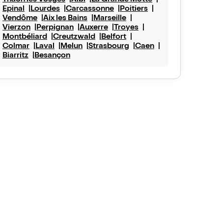
Thaon les Vosges
Albi
La Grande Motte
Epinal
Lourdes
Carcassonne
Poitiers
Vendôme
Aix les Bains
Marseille
Vierzon
Perpignan
Auxerre
Troyes
Montbéliard
Creutzwald
Belfort
Colmar
Laval
Melun
Strasbourg
Caen
Biarritz
Besançon