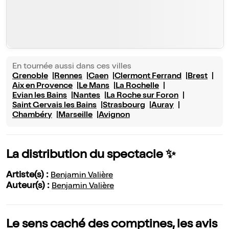
En tournée aussi dans ces villes
Grenoble
Rennes
Caen
Clermont Ferrand
Brest
Aix en Provence
Le Mans
La Rochelle
Evian les Bains
Nantes
La Roche sur Foron
Saint Gervais les Bains
Strasbourg
Auray
Chambéry
Marseille
Avignon
La distribution du spectacle ✨
Artiste(s) :
Benjamin Valière
Auteur(s) :
Benjamin Valière
Le sens caché des comptines, les avis