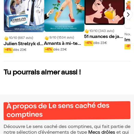
10/10 (343 avis)
Nouve
51 nuances de jau
9/10 (1534 avis)
10/10 (667 avis)
Impr
ne
-4%
dès 23€
Amants à mi-tem
Julien Strelzyk da
-8%
ps
ns Santé !
-4%
dès 23€
-4%
dès 23€
Tu pourrais aimer aussi !
À propos de Le sens caché des
comptines
Découvre Le sens caché des comptines, qui fait partie de
notre sélection d’événements de type
Mecs drôles
et qui