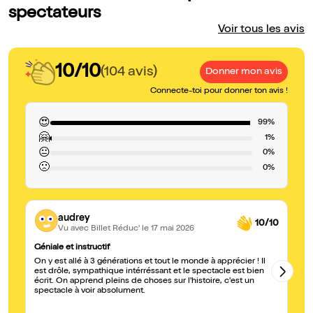
spectateurs
Voir tous les avis
10/10
(104 avis)
Donner mon avis
Connecte-toi pour donner ton avis !
😍
99%
🤗
1%
😐
0%
🙁
0%
audrey
10/10
Vu avec Billet Réduc'
le 17 mai 2026
Géniale et instructif
In
On y est allé à 3 générations et tout le monde à apprécier ! Il
C'
est drôle, sympathique intérréssant et le spectacle est bien
su
écrit. On apprend pleins de choses sur l'histoire, c'est un
pa
spectacle à voir absolument.