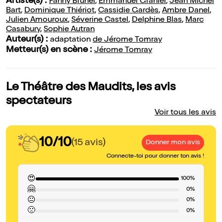
Artiste(s) :
Fanny Brunel
,
Emmanuel Granier
,
Jean Michel
Bart
,
Dominique Thiériot
,
Cassidie Gardès
,
Ambre Danel
,
Julien Amouroux
,
Séverine Castel
,
Delphine Blas
,
Marc
Casabury
,
Sophie Autran
Auteur(s) :
adaptation
de Jérome Tomray
Metteur(s) en scène :
Jérome Tomray
Le Théâtre des Maudits, les avis
spectateurs
Voir tous les avis
10/10
(15 avis)
Donner mon avis
Connecte-toi pour donner ton avis !
😍
100%
🤗
0%
😐
0%
🙁
0%