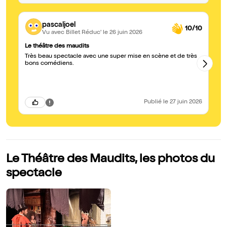
pascaljoel
10/10
Vu avec Billet Réduc'
le 26 juin 2026
Le théâtre des maudits
Un
Très beau spectacle avec une super mise en scène et de très
Le
bons comédiens.
l’
Publié
le 27 juin 2026
Le Théâtre des Maudits, les photos du
spectacle