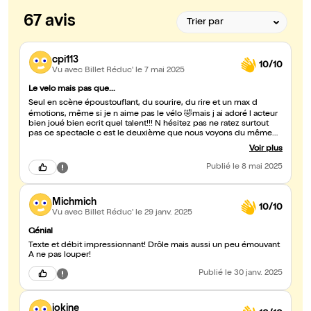
67 avis
cpi113
10/10
Vu avec Billet Réduc'
le 7 mai 2025
Le velo mais pas que...
Seul en scène époustouflant, du sourire, du rire et un max d
émotions, même si je n aime pas le vélo 🤣mais j ai adoré l acteur
bien joué bien ecrit quel talent!!! N hésitez pas ne ratez surtout
pas ce spectacle c est le deuxième que nous voyons du même
auteur, acteur, et accessoirement cycliste 😃(sous le sapin les
Voir plus
emmerdes) nous attendons avec impatience ses prochains
spectacles dans le sud
Publié
le 8 mai 2025
Michmich
10/10
Vu avec Billet Réduc'
le 29 janv. 2025
Génial
Texte et débit impressionnant! Drôle mais aussi un peu émouvant
A ne pas louper!
Publié
le 30 janv. 2025
jokine