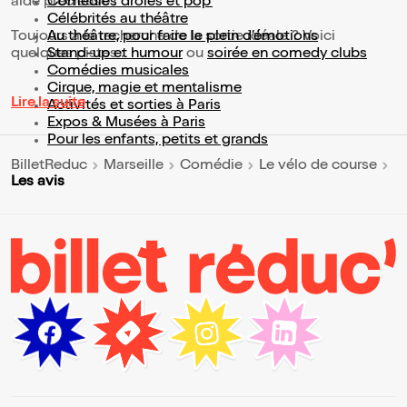
aide précieuse !
Comédies drôles et pop’
Célébrités au théâtre
Toujours à la recherche de la sortie idéale ? Voici
Au théâtre, pour faire le plein d’émotions
quelques pistes :
Stand-up et humour
ou
soirée en comedy clubs
Comédies musicales
Cirque, magie et mentalisme
Lire la suite
Activités et sorties à Paris
Expos & Musées à Paris
Pour les enfants, petits et grands
BilletReduc
Marseille
Comédie
Le vélo de course
Les avis