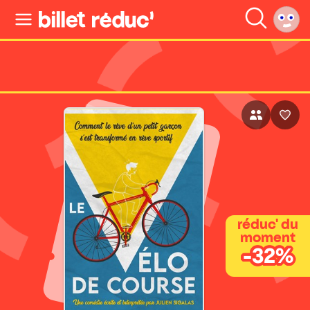
réduc' du
moment
-32%