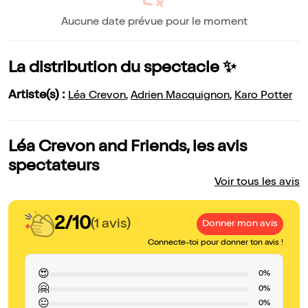
Aucune date prévue pour le moment
La distribution du spectacle ✨
Artiste(s) :
Léa Crevon
,
Adrien Macquignon
,
Karo Potter
Léa Crevon and Friends, les avis
spectateurs
Voir tous les avis
2/10
(1 avis)
Donner mon avis
Connecte-toi pour donner ton avis !
😍
0%
🤗
0%
😐
0%