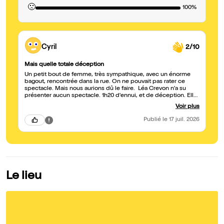
🙁
100%
Cyril
2/10
Mais quelle totale déception
Un petit bout de femme, très sympathique, avec un énorme
bagout, rencontrée dans la rue. On ne pouvait pas rater ce
spectacle. Mais nous aurions dû le faire. Léa Crevon n'a su
présenter aucun spectacle. 1h20 d'ennui, et de déception. Elle
est certes gentille et adorable, mais n'a rien d'une artiste.
Voir plus
Publié
le 17 juil. 2026
Le lieu