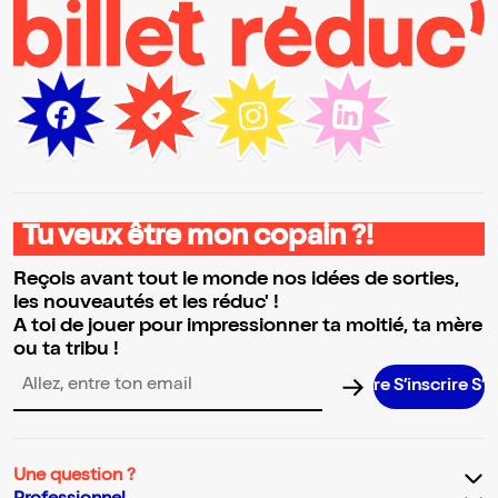
Tu veux être mon copain ?!
Reçois avant tout le monde nos idées de sorties,
les nouveautés et les réduc' !
A toi de jouer pour impressionner ta moitié, ta mère
ou ta tribu !
S’inscrire S’inscr
Adresse email pour la newsletter
Une question ?