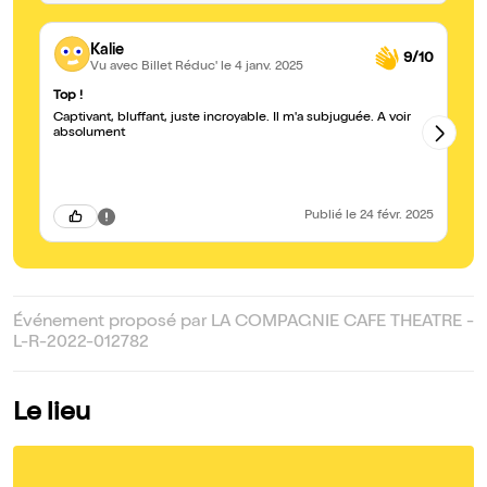
Kalie
9/10
Vu avec Billet Réduc'
le 4 janv. 2025
Top !
Ex
Captivant, bluffant, juste incroyable. Il m'a subjuguée. À voir
Sp
absolument
so
ém
Publié
le 24 févr. 2025
Événement proposé par LA COMPAGNIE CAFE THEATRE -
L-R-2022-012782
Le lieu