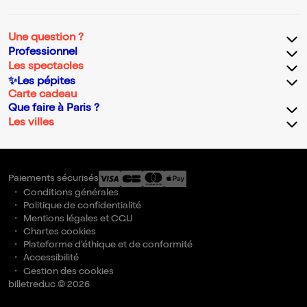
Une question ?
Professionnel
Les spectacles
✨Les pépites
Carte cadeau
Que faire à Paris ?
Les villes
Paiements sécurisés
Conditions générales
Politique de confidentialité
Mentions légales et CGU
Chartes cookies
Plateforme d'éthique et de conformité
Accessibilité
Gestion des cookies
billetreduc © 2026