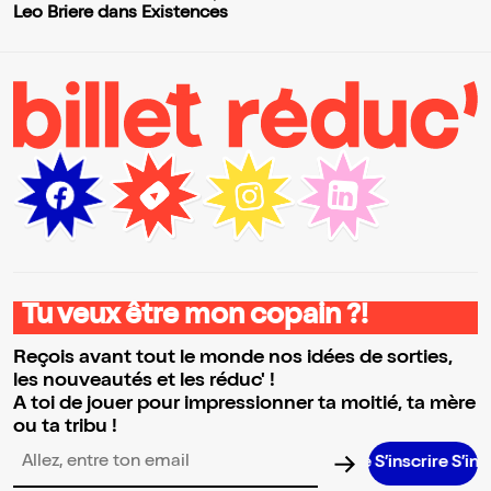
Leo Briere dans Existences
Tu veux être mon copain ?!
Reçois avant tout le monde nos idées de sorties,
les nouveautés et les réduc' !
A toi de jouer pour impressionner ta moitié, ta mère
ou ta tribu !
S’inscrire S’inscrire
Adresse email pour la newsletter