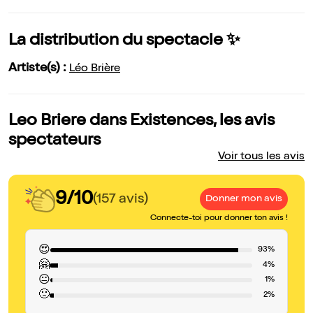
La distribution du spectacle ✨
Artiste(s) :
Léo Brière
Leo Briere dans Existences, les avis
spectateurs
Voir tous les avis
9/10
(157 avis)
Donner mon avis
Connecte-toi pour donner ton avis !
😍
93%
🤗
4%
😐
1%
🙁
2%