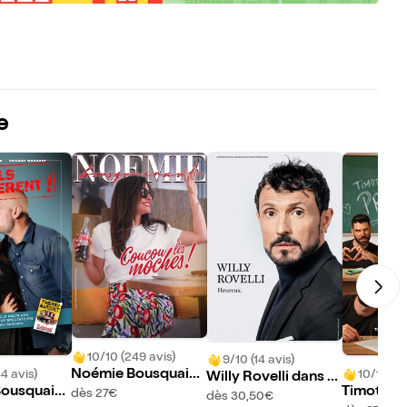
e
10/10 (249 avis)
9/10 (14 avis)
Noémie Bousquaina
4 avis)
10/10 (12
Willy Rovelli dans H
ud dans Coucou les
ousquaina
Timothée
dès 27€
eureux
dès 30,50€