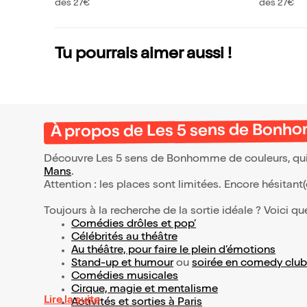
L'insolent !
ud et Thi
dès 27€
dès 27€
et dans I
t !
Tu pourrais aimer aussi !
À propos de Les 5 sens de Bonh
Découvre Les 5 sens de Bonhomme de couleurs, qui 
Mans
.
Attention : les places sont limitées. Encore hésitant
Toujours à la recherche de la sortie idéale ? Voici qu
Comédies drôles et pop’
Célébrités au théâtre
Au théâtre, pour faire le plein d’émotions
Stand-up et humour
ou
soirée en comedy club
Comédies musicales
Cirque, magie et mentalisme
Lire la suite
Activités et sorties à Paris