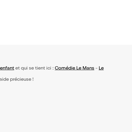
t !
 enfant
et qui se tient ici :
Comédie Le Mans
-
Le
 aide précieuse !