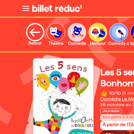
Retour
Théâtre
Comédie
Humour
Comedy clu
S
Les 5 se
Bonhom
10/10
(4 avi
Comédie Le M
26 octobre au 
Jeunesse
Tout petits 3-6 a
À partir de 17,