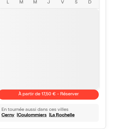
L
M
M
J
V
S
D
À partir de 17,50 € - Réserver
En tournée aussi dans ces villes
Cerny
Coulommiers
La Rochelle