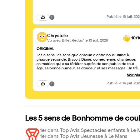
Publié
le 16 juil. 20
Chrystelle
10/1
Vu avec Billet Réduc'
le 13 juil. 2026
ORIGINAL
Les 5 sens, les sens que chacun d'entre nous utilise à
chaque seconde. Bravo à Diane, comédienne, chanteuse,
animatrice qui a su fédérer auprès de son public de tout
âge, sa bonne humeur, sa douceur et ses messages. Un très
agréable moment, je suis une mamie ravie d'avoir pu faire
Voir pl
découvrir ce spectacle à mes petits-enfants.
Publié
le 14 juil. 20
Les 5 sens de Bonhomme de coule
1er dans Top Avis Spectacles enfants à Le
1er dans Top Avis Jeunesse à Le Mans