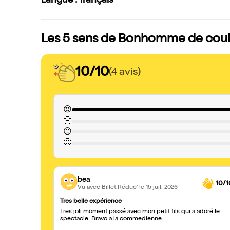
Langue : français
Les 5 sens de Bonhomme de couleu
10/10
(4 avis)
😍
🤗
😐
🙁
bea
10/1
Vu avec Billet Réduc'
le 15 juil. 2026
Tres belle expérience
Tres joli moment passé avec mon petit fils qui a adoré le
spectacle. Bravo a la commedienne