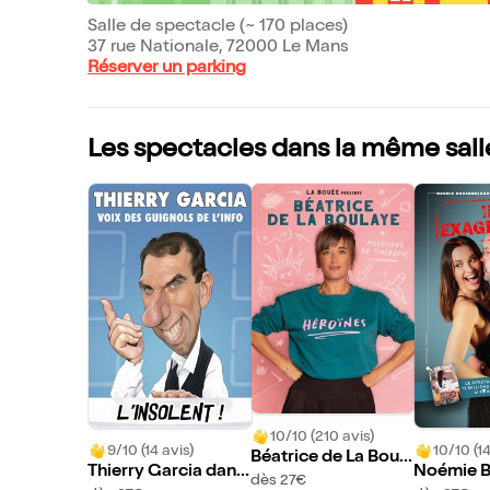
Salle de spectacle (~ 170 places)
37 rue Nationale, 72000 Le Mans
Réserver un parking
Les spectacles dans la même sall
10/10 (210 avis)
9/10 (14 avis)
10/10 (14
Béatrice de La Boul
Thierry Garcia dans
Noémie B
aye dans Héroïnes
dès 27€