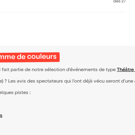
moches
erry Marqu
ans Présen
dès 27€
ls exagèren
omme de couleurs
fait partie de notre sélection d’événements de type
Théâtre
(e) ? Les avis des spectateurs qui l'ont déjà vécu seront d'une
elques pistes :
s