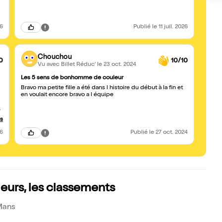
26
Publié
le 11 juil. 2026
Chouchou
0
10/10
Vu avec Billet Réduc'
le 23 oct. 2024
Les 5 sens de bonhomme de couleur
Bravo ma petite fille a été dans l histoire du début à la fin et
en voulait encore bravo a l équipe
us
26
Publié
le 27 oct. 2024
urs, les classements
 Mans