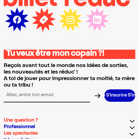
Tu veux être mon copain ?!
Reçois avant tout le monde nos idées de sorties,
les nouveautés et les réduc' !
A toi de jouer pour impressionner ta moitié, ta mère
ou ta tribu !
S’inscrire S’inscrire S’i
Adresse email pour la newsletter
Une question ?
Professionnel
Les spectacles