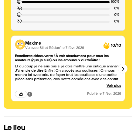
😍
100%
🤗
0%
😐
0%
🙁
0%
Maxime
10/10
Vu avec Billet Réduc'
le 7 févr. 2026
Excellente découverte ! À voir absolument pour tous les
S
amateurs (que je suis) ou les amoureux du théâtre !
Très 
Et du coup je ne sais pas si je dois mettre une critique ahahah
no
J'ai envie de dire Enfin ! On a accès aux coulisses ! On nous
sy
montre ici avec brio, de façon brut les coulisses d'une petite
de
pièce sans prétention, des petits comédiens avec des conflits,
mi
doutes, amitiés. Ce qui est très intelligent et intéressant c'est
Voir plus
que les différents traits sont à peine exagéré ce qui rend
encore plus beau tout le tableau et on a vraiment envie de
Publié
le 7 févr. 2026
rentrer sur scène et de participer avec eux, la mise en scène
est aussi intelligente car il occupent bien toutes les parties de
la scène. Bonus : Comédiens très talentueux et très accessible
j'ai eu le plaisir d'échanger avec certains d'entre eux, un vrai
plaisir ;) Bravo à vous je vous souhaite d'avoir une avalanche de
critiques (positives si possible ^^) !
Le lieu