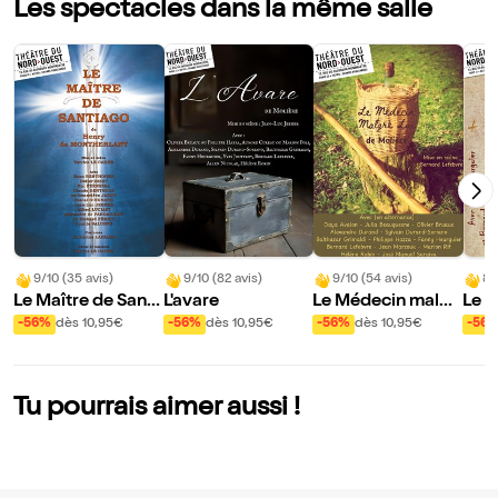
Les spectacles dans la même salle
9/10 (35 avis)
9/10 (82 avis)
9/10 (54 avis)
8/
Le Maître de Santi
L'avare
Le Médecin malgr
Le P
ago
é lui
ne d
-56%
dès 10,95€
-56%
dès 10,95€
-56%
dès 10,95€
-56
Tu pourrais aimer aussi !