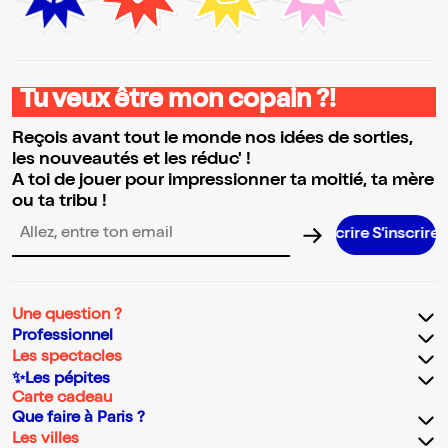
Tu veux être mon copain ?!
Reçois avant tout le monde nos idées de sorties,
les nouveautés et les réduc' !
A toi de jouer pour impressionner ta moitié, ta mère
ou ta tribu !
S’inscrir
Adresse email pour la newsletter
Une question ?
Professionnel
Les spectacles
✨Les pépites
Carte cadeau
Que faire à Paris ?
Les villes