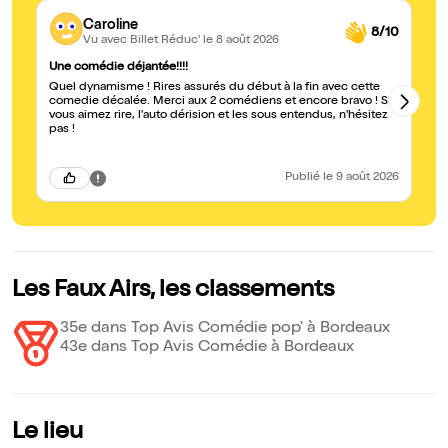
Caroline
8/10
Vu avec Billet Réduc'
le 8 août 2026
Une comédie déjantée!!!!
Co
Quel dynamisme ! Rires assurés du début à la fin avec cette
C’
comedie décalée. Merci aux 2 comédiens et encore bravo ! Si
mê
vous aimez rire, l'auto dérision et les sous entendus, n'hésitez
qu
pas !
Publié
le 9 août 2026
Les Faux Airs, les classements
35e dans Top Avis Comédie pop' à Bordeaux
43e dans Top Avis Comédie à Bordeaux
Le lieu