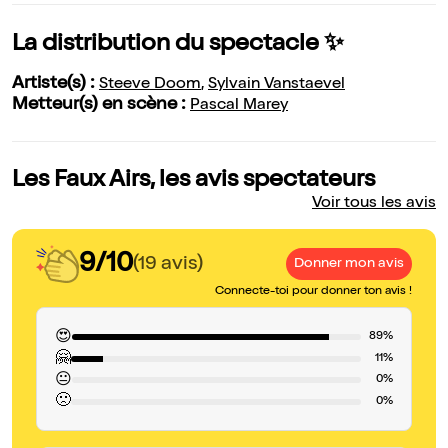
La distribution du spectacle ✨
Artiste(s) :
Steeve Doom
,
Sylvain Vanstaevel
Metteur(s) en scène :
Pascal Marey
Les Faux Airs, les avis spectateurs
Voir tous les avis
9/10
(19 avis)
Donner mon avis
Connecte-toi pour donner ton avis !
😍
89%
🤗
11%
😐
0%
🙁
0%