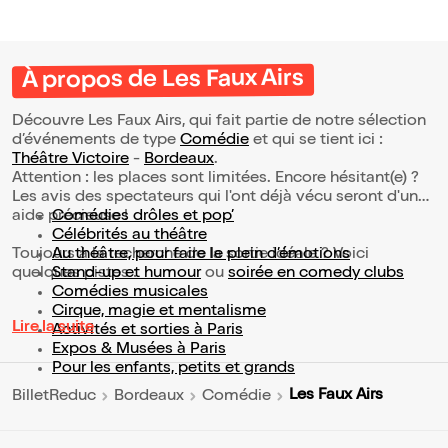
À propos de Les Faux Airs
Découvre Les Faux Airs, qui fait partie de notre sélection
d’événements de type
Comédie
et qui se tient ici :
Théâtre Victoire
-
Bordeaux
.
Attention : les places sont limitées. Encore hésitant(e) ?
Les avis des spectateurs qui l'ont déjà vécu seront d'une
aide précieuse !
Comédies drôles et pop’
Célébrités au théâtre
Toujours à la recherche de la sortie idéale ? Voici
Au théâtre, pour faire le plein d’émotions
quelques pistes :
Stand-up et humour
ou
soirée en comedy clubs
Comédies musicales
Cirque, magie et mentalisme
Lire la suite
Activités et sorties à Paris
Expos & Musées à Paris
Pour les enfants, petits et grands
Les Faux Airs
BilletReduc
Bordeaux
Comédie