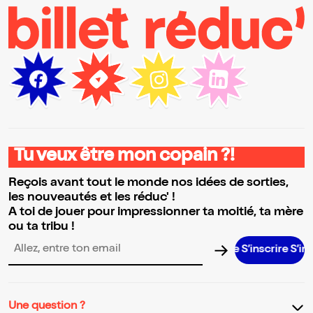
Tu veux être mon copain ?!
Reçois avant tout le monde nos idées de sorties,
les nouveautés et les réduc' !
A toi de jouer pour impressionner ta moitié, ta mère
ou ta tribu !
S’inscrire S’inscrire S’i
Adresse email pour la newsletter
Une question ?