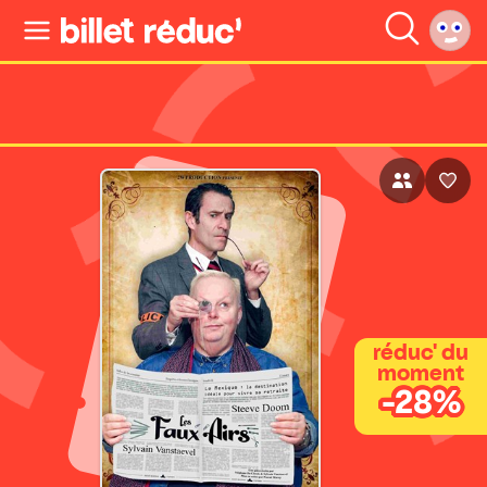
réduc' du
moment
-28%