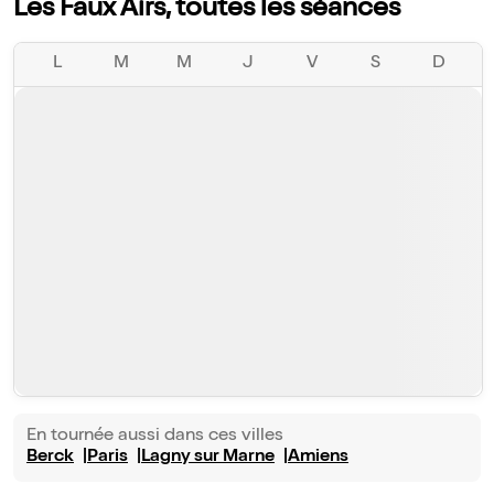
Les Faux Airs, toutes les séances
L
M
M
J
V
S
D
En tournée aussi dans ces villes
Berck
Paris
Lagny sur Marne
Amiens