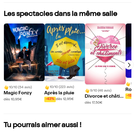
Les spectacles dans la même salle
9/1
10/10 (223 avis)
10/10 (54 avis)
Roma
9/10 (46 avis)
Après la pluie
Magic Fonzy
dans
-15%
Divorce et châtim
-43%
dès 12,95€
dès 10,95€
ents
dès 17,50€
Tu pourrais aimer aussi !