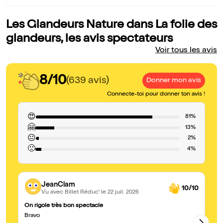
Les Glandeurs Nature dans La folie des
glandeurs, les avis spectateurs
Voir tous les avis
8/10
(639 avis)
Donner mon avis
Connecte-toi pour donner ton avis !
😍
81%
🤗
13%
😐
2%
🙁
4%
JeanClam
10/10
Vu avec Billet Réduc'
le 22 juil. 2026
On rigole très bon spectacle
Le
Bravo
Re