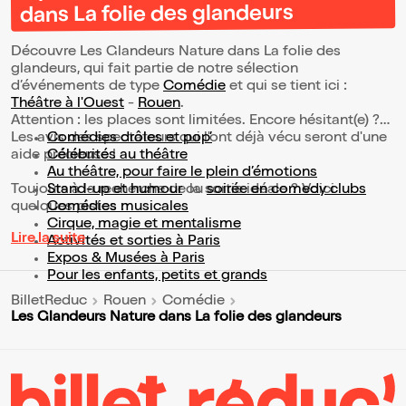
dans La folie des glandeurs
Découvre Les Glandeurs Nature dans La folie des
glandeurs, qui fait partie de notre sélection
d’événements de type
Comédie
et qui se tient ici :
Théâtre à l'Ouest
-
Rouen
.
Attention : les places sont limitées. Encore hésitant(e) ?
Les avis des spectateurs qui l'ont déjà vécu seront d'une
Comédies drôles et pop’
aide précieuse !
Célébrités au théâtre
Au théâtre, pour faire le plein d’émotions
Toujours à la recherche de la sortie idéale ? Voici
Stand-up et humour
ou
soirée en comedy clubs
quelques pistes :
Comédies musicales
Cirque, magie et mentalisme
Lire la suite
Activités et sorties à Paris
Expos & Musées à Paris
Pour les enfants, petits et grands
BilletReduc
Rouen
Comédie
Les Glandeurs Nature dans La folie des glandeurs