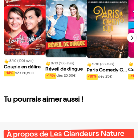
8/10 (1201 avis)
8/10 (108 avis)
10
9/10 (36 avis)
Couple en délire
Réveil de dingue
Ce s
Paris Comedy Clu
-14%
dès 20,50€
Rou
b
-14%
dès 20,50€
-11%
-10%
dès 25€
Tu pourrais aimer aussi !
À propos de Les Glandeurs Nature