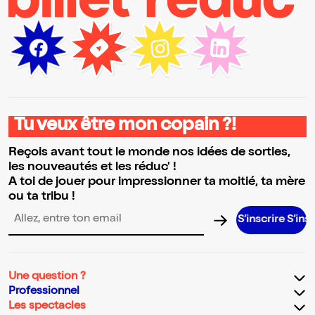
Tu veux être mon copain ?!
Reçois avant tout le monde nos idées de sorties,
les nouveautés et les réduc' !
A toi de jouer pour impressionner ta moitié, ta mère
ou ta tribu !
S’inscrire S’inscrire S’in
Adresse email pour la newsletter
Une question ?
Professionnel
Les spectacles