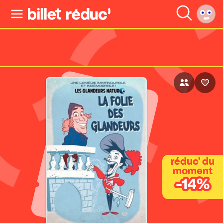
réduc' du
moment
-14%