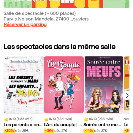
Salle de spectacle (~ 600 places)
Parvis Nelson Mandela, 27400 Louviers
Réserver un parking
Les spectacles dans la même salle
9/10 (1188 avis)
9/10 (634 avis)
10/10 (253 avis)
Nouve
Les parents vienn
L'Art du couple | L
Soirée entre meuf
La G
ent de Mars, les e
ouviers
s
l'H
-20%
dès 25€
-16%
dès 27€
-14%
dès 27€
-20