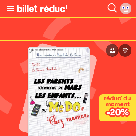
réduc' du
moment
-20%