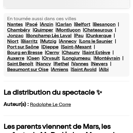
En tournée aussi dans ces villes
Nantes
Pacé
Anzin
Garlan
Belfort
Besançon
Chambéry
Quimper
Montluçon
Chateauroux
Jonzac
Bonchamp Lès Laval
Pau
Dunkerque
Niort
Biarritz
Mutzig
Annecy
Lons le Saunier
Port sur Saône
Dieppe
Saint-Mexant
Bourg en Bresse
Cerny
Chauny
Saint Estève
Auxerre
Caen
Orvault
Longjumeau
Montévrain
Saint Benoît
Nancy
Rethel
Vannes
Nevers
Beaumont sur Oise
Amiens
Saint Avold
Albi
La distribution du spectacle ✨
Auteur(s) :
Rodolphe Le Corre
Les parents viennent de Mars, les