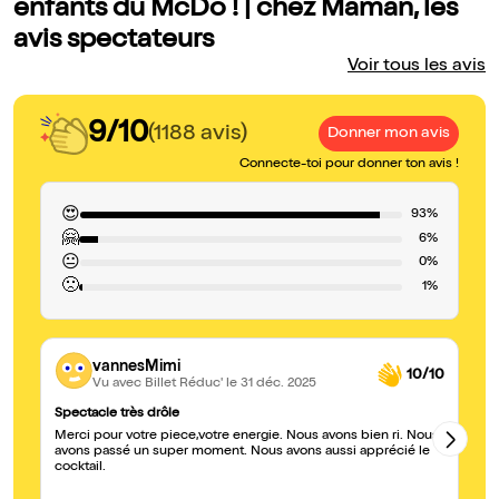
enfants du McDo ! | chez Maman, les
avis spectateurs
Voir tous les avis
9/10
(1188 avis)
Donner mon avis
Connecte-toi pour donner ton avis !
😍
93%
🤗
6%
😐
0%
🙁
1%
vannesMimi
10/10
Vu avec Billet Réduc'
le 31 déc. 2025
Spectacle très drôle
Ex
Merci pour votre piece,votre energie. Nous avons bien ri. Nous
Ce
avons passé un super moment. Nous avons aussi apprécié le
pr
cocktail.
to