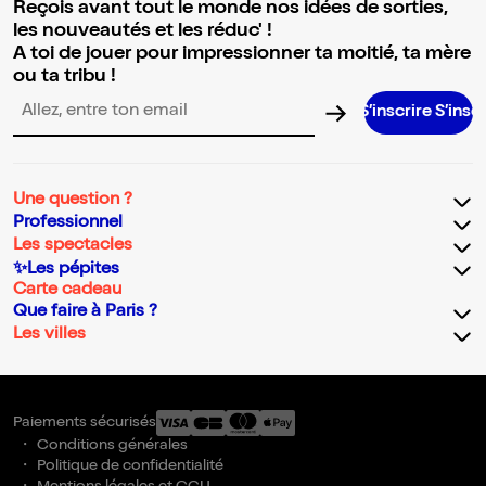
Reçois avant tout le monde nos idées de sorties,
les nouveautés et les réduc' !
A toi de jouer pour impressionner ta moitié, ta mère
ou ta tribu !
S’inscrire S’inscrire S’inscri
Adresse email pour la newsletter
Une question ?
Professionnel
Les spectacles
✨Les pépites
Carte cadeau
Que faire à Paris ?
Les villes
Paiements sécurisés
Conditions générales
Politique de confidentialité