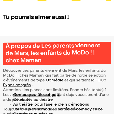
nfants du McDo ! |
chez Maman
Tu pourrais aimer aussi !
À propos de Les parents viennent
de Mars, les enfants du McDo ! |
chez Maman
Découvre Les parents viennent de Mars, les enfants du
McDo ! | chez Maman, qui fait partie de notre sélection
d’événements de type
Comédie
et qui se tient ici :
Hub
Expos congrès
- .
Attention : les places sont limitées. Encore hésitant(e) ?
Les avis des spectateurs qui l'ont déjà vécu seront d'une
Comédies drôles et pop’
aide précieuse !
Célébrités au théâtre
Au théâtre, pour faire le plein d’émotions
Toujours à la recherche de la sortie idéale ? Voici
Stand-up et humour
ou
soirée en comedy clubs