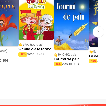
8/10 (132 avis)
Gabilolo à la ferme
 avis)
9/10 (6 a
dès 10,95€
-15%
9/10 (92 avis)
Le Petit P
Fourmi de pain
10,95€
dès 1
-15%
dès 10,95€
-15%