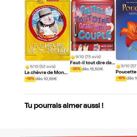
9/10 (75 avis)
Faut-il tout dire dan
9/10 (57
9/10 (52 avis)
s son couple ?
dès 15,50€
-35%
Poucette
La chèvre de Monsi
eur Seguin
dès 
-15%
dès 10,95€
-15%
Tu pourrais aimer aussi !