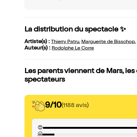
La distribution du spectacle ✨
Artiste(s) :
Thierry Patru
,
Marguerite de Bisschop
,
Auteur(s) :
Rodolphe Le Corre
Les parents viennent de Mars, les
spectateurs
9/10
(1188 avis)
😍
🤗