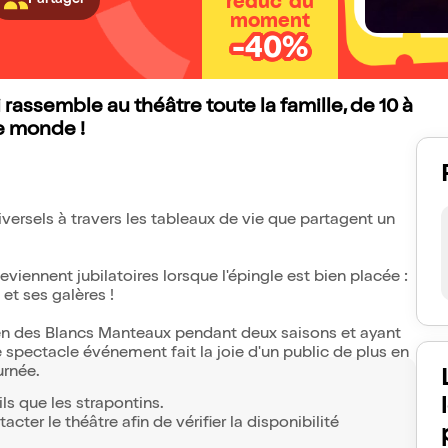
Partager
réduc' du
moment
-40%
assemble au théâtre toute la famille, de 10 à
le monde !
iversels à travers les tableaux de vie que partagent un
viennent jubilatoires lorsque l'épingle est bien placée :
 et ses galères !
ien des Blancs Manteaux pendant deux saisons et ayant
spectacle événement fait la joie d'un public de plus en
urnée.
ls que les strapontins.
cter le théâtre afin de vérifier la disponibilité