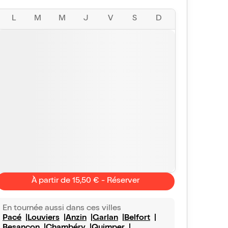
L
M
M
J
V
S
D
À partir de 15,50 € - Réserver
En tournée aussi dans ces villes
Pacé
Louviers
Anzin
Garlan
Belfort