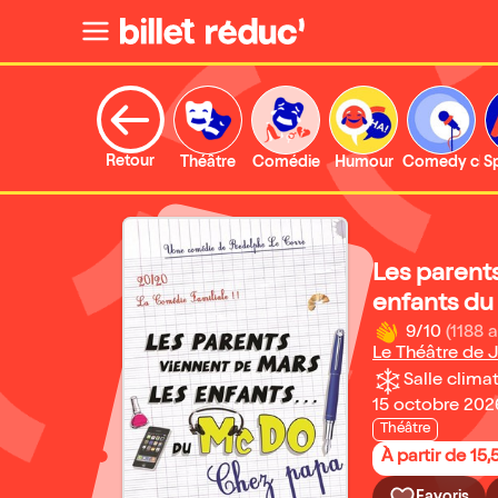
Retour
Théâtre
Comédie
Humour
Comedy clu
S
Les parents
enfants du
9/10
(1188 a
Le Théâtre de 
Salle climat
15 octobre 2026
Théâtre
À partir de 15,