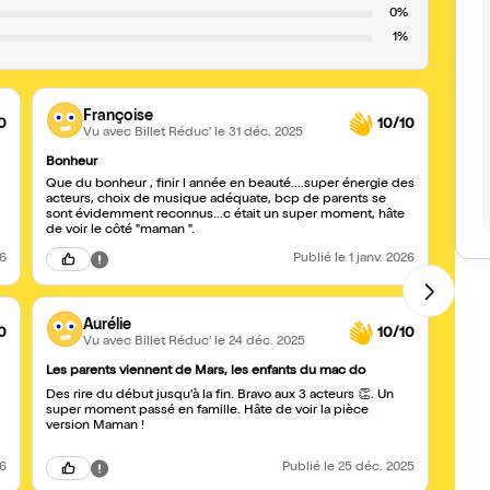
0%
1%
Françoise
0
10/10
Vu avec Billet Réduc'
le 31 déc. 2025
Bonheur
Les pa
Que du bonheur , finir l année en beauté....super énergie des
Rien à
acteurs, choix de musique adéquate, bcp de parents se
sont évidemment reconnus...c était un super moment, hâte
de voir le côté "maman ".
26
Publié
le 1 janv. 2026
Aurélie
0
10/10
Vu avec Billet Réduc'
le 24 déc. 2025
Les parents viennent de Mars, les enfants du mac do
Super
Une c
Des rire du début jusqu'à la fin. Bravo aux 3 acteurs 👏. Un
pièce
super moment passé en famille. Hâte de voir la pièce
version Maman !
26
Publié
le 25 déc. 2025