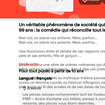
Favoris
Un véritable phénomène de société qui r
99 ans : la comédie qui réconcilie tout 
Bien sûr, on adore nos enfants. Mais, parfois...
Bien sûr, on adore nos parents. Mais, parfois...
Une illustration drôle et tendre de ces rapports un
père et ses enfants, fille et garçon.
Lire la suite
En place pour une série de scènes ordinaires qui de
bébé, enfance, adolescence... À tout âge ses joies
Pour tout public à partir de 10 ans
Ayant affiché complet au mythique théâtre paris
Langue : français
connu un énorme succès au Festival d'Avignon, ce 
plus vaste au fil des années et de ses dates de to
👌 À savoir
Les places assises comprennent tant les fauteui
PMR – Avant d'acheter vos billets, pensez à conta
restante, des places vous étant réservées.