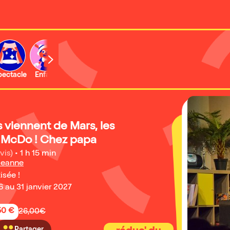
b
pectacle
Enfant
Concert
Activité
 viennent de Mars, les
 McDo ! Chez papa
vis)
•
1 h 15 min
Jeanne
isée !
 au 31 janvier 2027
50 €
26,00€