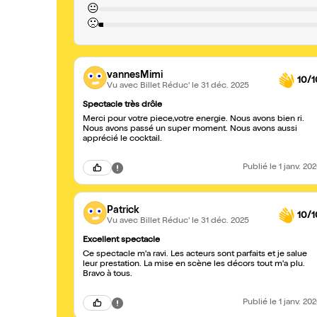
😐
🙁
vannesMimi
10/1
Vu avec Billet Réduc'
le 31 déc. 2025
Spectacle très drôle
Merci pour votre piece,votre energie. Nous avons bien ri.
Nous avons passé un super moment. Nous avons aussi
apprécié le cocktail.
Publié
le 1 janv. 20
Patrick
10/1
Vu avec Billet Réduc'
le 31 déc. 2025
Excellent spectacle
Ce spectacle m'a ravi. Les acteurs sont parfaits et je salue
leur prestation. La mise en scène les décors tout m'a plu.
Bravo à tous.
Publié
le 1 janv. 20