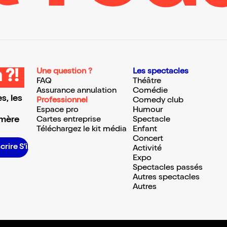
Une question ?
Les spectacles
 ?!
FAQ
Théâtre
Assurance annulation
Comédie
s, les
Professionnel
Comedy club
Espace pro
Humour
 mère
Cartes entreprise
Spectacle
Téléchargez le kit média
Enfant
Concert
rire S’inscrire S’inscrire S’inscrire S’inscrire S’inscrire S’inscrire S’inscrire S’inscrire S’inscrire S’inscrire S’inscrire
Activité
Expo
Spectacles passés
Autres spectacles
Autres