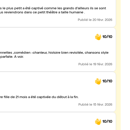
s le plus petit a été captivé comme les grands d'ailleurs ils se sont
s et en parlent encore . Comédienne très agréable . Nous reviendrons dans ce petit théâtre a taille humaine .
Publié
le 20 févr. 2026
10/10
eur, histoire bien revisitée, chansons style
rfaite. A voir.
Publié
le 19 févr. 2026
10/10
 fille de 21 mois a été captivée du début à la fin.
Publié
le 15 févr. 2026
10/10