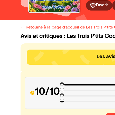
Favoris
← Retourne à la page d'accueil de Les Trois P'tit
Avis et critiques : Les Trois P'tits 
Les avi
😍
10/10
🤗
😐
🙁