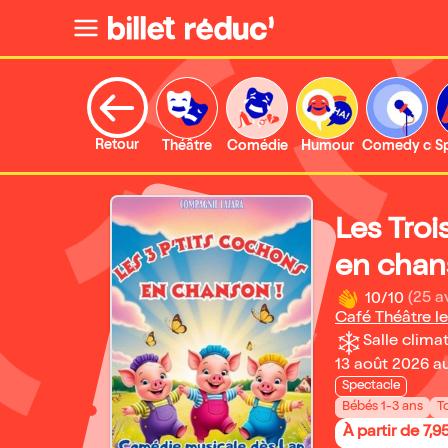
Retour
Théâtre
Comédie
Humour
Comedy clu
S
Les Troi
en chan
10/10
(25 a
Café Théâtre le
Salle climat
13 août 2026 a
Spectacle
Bébés 1-3 ans
T
À partir de 7,9