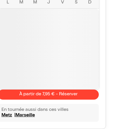
L
M
M
J
V
S
D
À partir de 7,95 € - Réserver
En tournée aussi dans ces villes
Metz
Marseille