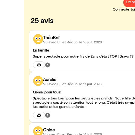
Donn
Connecte-toi 
25 avis
ThéoBnf
Vu avec Billet Réduc'
le 18 juil. 2026
En famille
Super spectacle pour notre fils de 2ans c’était TOP ! Bravo ??
Aurelie
Vu avec Billet Réduc'
le 17 juil. 2026
Génial pour tous!
Spectacle très bien pour les petits et les grands. Notre fille de
spectacle a capté son attention tout le long. C’était très s
les petits et les grands enfants…
Chloe
Vu avec Billet Réduc'
le 14 juil. 2026