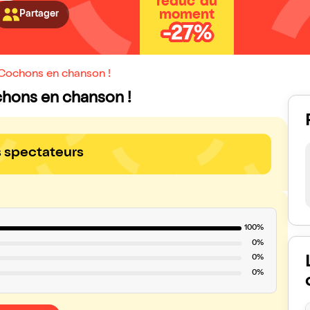
réduc' du
moment
Partager
-27%
s Cochons en chanson !
Cochons en chanson !
s spectateurs
100%
0%
0%
0%