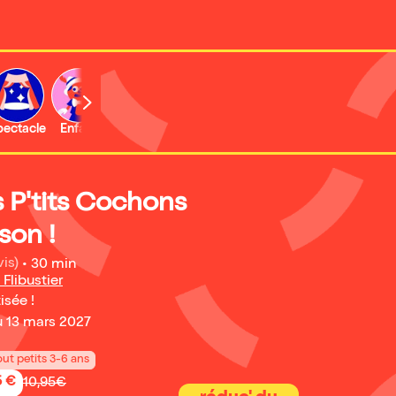
b
pectacle
Enfant
Concert
Activité
s P'tits Cochons
son !
vis)
•
30 min
 Flibustier
isée !
u 13 mars 2027
out petits 3-6 ans
5 €
10,95€