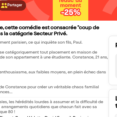
réduc' du
moment
Partager
-25%
que, cette comédie est consacrée "coup de
 la catégorie Secteur Privé.
ent parisien, ce qui inquiète son fils, Paul.
efuse catégoriquement tout placement en maison de
re de son appartement à une étudiante. Constance, 21 ans,
 d'enthousiasme, aux faibles moyens, en plein échec dans
 de Constance pour créer un véritable chaos familial
nces...
s, les hérédités lourdes à assumer et la difficulté de
its arrangements quotidiens que chacun fait avec sa
que 80 !