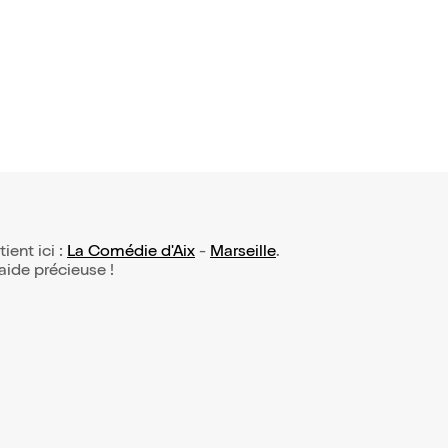
7,50€
tient ici :
La Comédie d'Aix
-
Marseille
.
 aide précieuse !