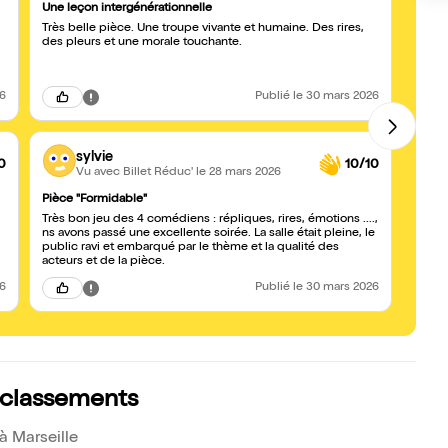
Une leçon intergénérationnelle
Très 
Très belle pièce. Une troupe vivante et humaine. Des rires,
Très 
des pleurs et une morale touchante.
beauco
26
Publié
le 30 mars 2026
sylvie
0
10/10
Vu avec Billet Réduc'
le 28 mars 2026
Pièce "Formidable"
Une tr
Très bon jeu des 4 comédiens : répliques, rires, émotions ....,
Ce sp
ns avons passé une excellente soirée. La salle était pleine, le
Vraim
public ravi et embarqué par le thème et la qualité des
vous.
acteurs et de la pièce.
26
Publié
le 30 mars 2026
s classements
 Marseille