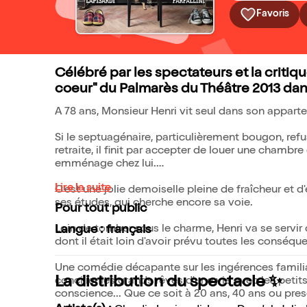
Favoris
Célébré par les spectateurs et la criti
coeur" du Palmarès du Théâtre 2013 dans
A 78 ans, Monsieur Henri vit seul dans son appartem
Si le septuagénaire, particulièrement bougon, r
retraite, il finit par accepter de louer une chamb
emménage chez lui.
Lire la suite
C'est une jolie demoiselle pleine de fraîcheur et
ses études, qui cherche encore sa voie.
Pour tout public
Loin de tomber sous le charme, Henri va se servir
Langue : français
dont il était loin d'avoir prévu toutes les conséque
Une comédie décapante sur les ingérences familiale
La distribution du spectacle ✨
concilier les grands rêves d'une vie avec les pet
conscience... Que ce soit à 20 ans, 40 ans ou pres