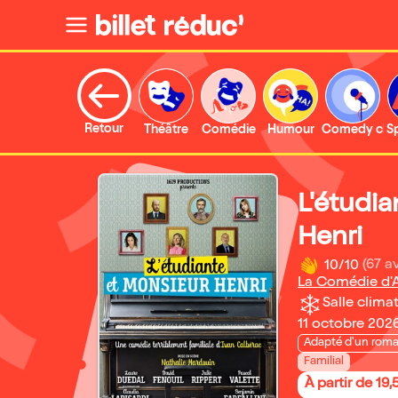
Retour
Théâtre
Comédie
Humour
Comedy clu
S
L'étudia
Henri
10/10
(67 av
La Comédie d'A
Salle climat
11 octobre 2026
Adapté d'un rom
Familial
À partir de 19,