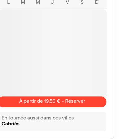
L
M
M
J
V
S
D
À partir de 19,50 € - Réserver
En tournée aussi dans ces villes
Cabriès
alexandra
Tanguy
10/10
Vu avec Billet Réduc'
le 28 mars 2026
Vu avec Bill