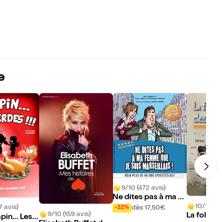
e
9/10 (472 avis)
Ne dites pas à ma fe
10/10 (19
mme que je suis mar
7 avis)
dès 17,50€
-32%
9/10 (159 avis)
La folle h
seillais !
pin... Les e