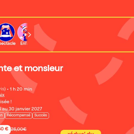
b
pectacle
Enfant
Concert
Activité
nte et monsieur
is)
•
1 h 20 min
ix
isée !
 au 30 janvier 2027
an
Récompensé
Succès
50 €
26,00€