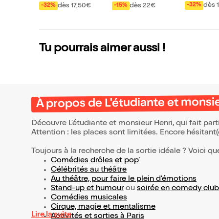
mmerdes 
leur ami de l'homme
dès 
dès 17,50€
dès 22€
-32%
-32%
-15%
Tu pourrais aimer aussi !
À propos de L'étudiante et monsi
Découvre L'étudiante et monsieur Henri, qui fait pa
Attention : les places sont limitées. Encore hésitant
Toujours à la recherche de la sortie idéale ? Voici qu
Comédies drôles et pop’
Célébrités au théâtre
Au théâtre, pour faire le plein d’émotions
Stand-up et humour
ou
soirée en comedy club
Comédies musicales
Cirque, magie et mentalisme
Lire la suite
Activités et sorties à Paris