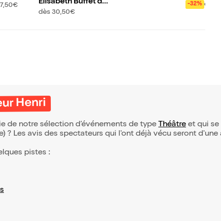
Elisabeth Buffet dan
femmes
!
dès 1
-32%
17,50€
s Mes histoires de c
dès 30,50€
oeur
eur Henri
rtie de notre sélection d’événements de type
Théâtre
et qui se 
(e) ? Les avis des spectateurs qui l'ont déjà vécu seront d'une
elques pistes :
s