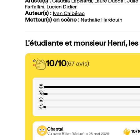
Artiste(s) :
Claudia Lapisardi
,
Laure Duedal
,
Julie
Farfallini
,
Lucien Didier
Auteur(s) :
Ivan Calbérac
Metteur(s) en scène :
Nathalie Hardouin
L'étudiante et monsieur Henri, les
10/10
(67 avis)
😍
🤗
😐
🙁
Chantal
10/1
Vu avec Billet Réduc'
le 28 mai 2026