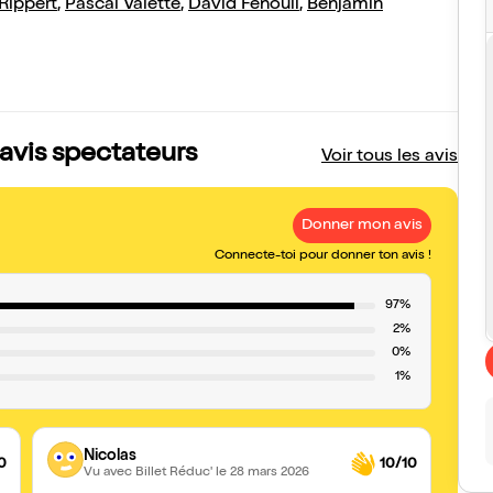
 Rippert
,
Pascal Valette
,
David Fenouil
,
Benjamin
 avis spectateurs
Voir tous les avis
Donner mon avis
Connecte-toi pour donner ton avis !
97%
2%
0%
1%
Nicolas
0
10/10
Vu avec Billet Réduc'
le 28 mars 2026