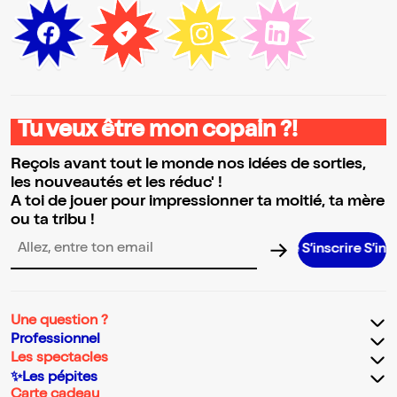
Tu veux être mon copain ?!
Reçois avant tout le monde nos idées de sorties,
les nouveautés et les réduc' !
A toi de jouer pour impressionner ta moitié, ta mère
ou ta tribu !
S’inscrire S’inscrire S’i
Adresse email pour la newsletter
Une question ?
Professionnel
Les spectacles
✨Les pépites
Carte cadeau