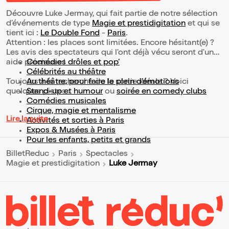
Découvre Luke Jermay, qui fait partie de notre sélection
d’événements de type
Magie et prestidigitation
et qui se
tient ici :
Le Double Fond
-
Paris
.
Attention : les places sont limitées. Encore hésitant(e) ?
Les avis des spectateurs qui l'ont déjà vécu seront d'une
aide précieuse !
Comédies drôles et pop’
Célébrités au théâtre
Toujours à la recherche de la sortie idéale ? Voici
Au théâtre, pour faire le plein d’émotions
quelques pistes :
Stand-up et humour
ou
soirée en comedy clubs
Comédies musicales
Cirque, magie et mentalisme
Lire la suite
Activités et sorties à Paris
Expos & Musées à Paris
Pour les enfants, petits et grands
BilletReduc
Paris
Spectacles
Luke Jermay
Magie et prestidigitation