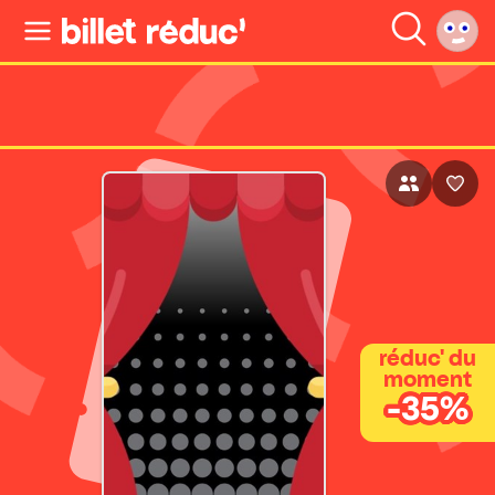
réduc' du
moment
-35%