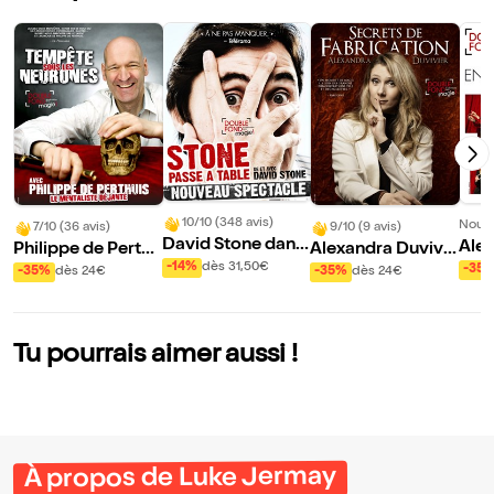
10/10 (348 avis)
Nouve
7/10 (36 avis)
9/10 (9 avis)
David Stone dans
Alex
Philippe de Perthu
Alexandra Duvivie
Stone passe à Tab
r da
-14%
dès 31,50€
is dans Tempête s
r dans Secrets de
-35
-35%
dès 24€
-35%
dès 24€
le
et m
ous les neurones
fabrication
Tu pourrais aimer aussi !
À propos de Luke Jermay