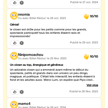
Publié
le 27 oct. 2024
nnomia
10/10
Vu avec Billet Réduc'
le 28 oct. 2023
Génial!
le clown est drôle pour les petits comme pour les grands,
spectacle participatif tous les enfants étaient ravis et
impressionnés!
Publié
le 29 oct. 2023
Ninipomcachou
10/10
Vu avec Billet Réduc'
le 25 févr. 2023
Un clown au top, énergique et généreux
Un adorable clown qui a emmené avant même le début du
spectacle, petits et grands dans son univers un peu dingo,
magique, et poétique. C'était très interactif, les enfants étaient à
fond et les adultes aussi. Merci Lum, on espère que Pipo s'est
remis de ses émotions😂 A refaire! En plus ce petit théâtre est
Voir plus
très convivial! Merci merci
Publié
le 26 févr. 2023
mamo4
Vu avec Billet Réduc'
le 26 oct. 2024