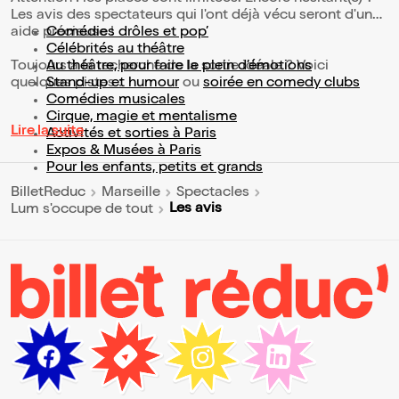
Les avis des spectateurs qui l'ont déjà vécu seront d'une
aide précieuse !
Comédies drôles et pop’
Célébrités au théâtre
Toujours à la recherche de la sortie idéale ? Voici
Au théâtre, pour faire le plein d’émotions
quelques pistes :
Stand-up et humour
ou
soirée en comedy clubs
Comédies musicales
Cirque, magie et mentalisme
Lire la suite
Activités et sorties à Paris
Expos & Musées à Paris
Pour les enfants, petits et grands
BilletReduc
Marseille
Spectacles
Les avis
Lum s'occupe de tout