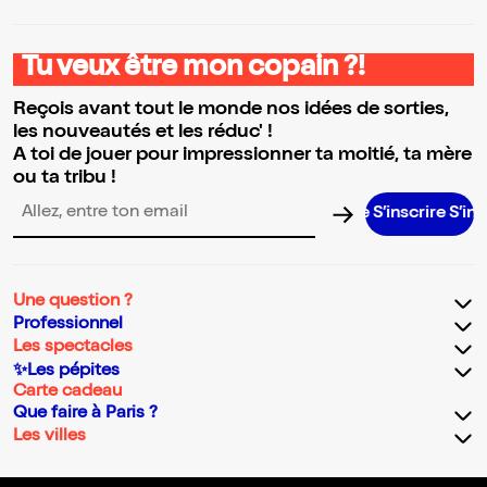
Tu veux être mon copain ?!
Reçois avant tout le monde nos idées de sorties,
les nouveautés et les réduc' !
A toi de jouer pour impressionner ta moitié, ta mère
ou ta tribu !
S’inscrire S’inscrire
Adresse email pour la newsletter
Une question ?
Professionnel
Les spectacles
✨Les pépites
Carte cadeau
Que faire à Paris ?
Les villes