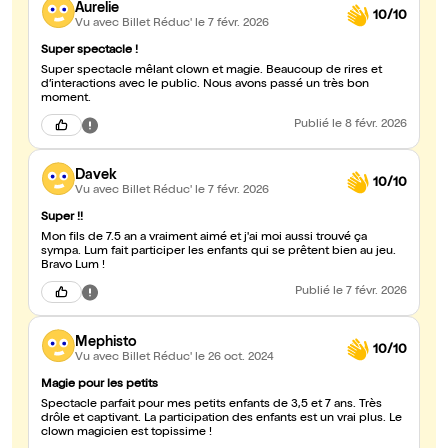
Aurelie
10/10
Vu avec Billet Réduc'
le 7 févr. 2026
Super spectacle !
Super spectacle mêlant clown et magie. Beaucoup de rires et
d’interactions avec le public. Nous avons passé un très bon
moment.
Publié
le 8 févr. 2026
Davek
10/10
Vu avec Billet Réduc'
le 7 févr. 2026
Super !!
Mon fils de 7.5 an a vraiment aimé et j'ai moi aussi trouvé ça
sympa. Lum fait participer les enfants qui se prêtent bien au jeu.
Bravo Lum !
Publié
le 7 févr. 2026
Mephisto
10/10
Vu avec Billet Réduc'
le 26 oct. 2024
Magie pour les petits
Spectacle parfait pour mes petits enfants de 3,5 et 7 ans. Très
drôle et captivant. La participation des enfants est un vrai plus. Le
clown magicien est topissime !