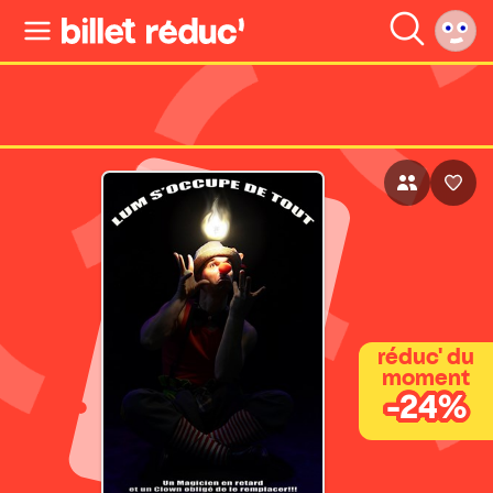
réduc' du
moment
-24%