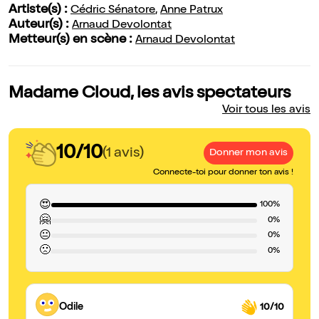
Artiste(s) :
Cédric Sénatore
,
Anne Patrux
Auteur(s) :
Arnaud Devolontat
Metteur(s) en scène :
Arnaud Devolontat
Madame Cloud, les avis spectateurs
Voir tous les avis
10/10
(1 avis)
Donner mon avis
Connecte-toi pour donner ton avis !
😍
100%
🤗
0%
😐
0%
🙁
0%
Odile
10/10