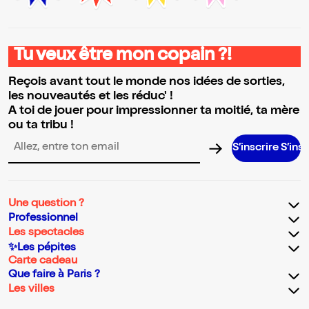
Tu veux être mon copain ?!
Reçois avant tout le monde nos idées de sorties,
les nouveautés et les réduc' !
A toi de jouer pour impressionner ta moitié, ta mère
ou ta tribu !
S’inscrire S’inscrire S’
Adresse email pour la newsletter
Une question ?
Professionnel
Les spectacles
✨Les pépites
Carte cadeau
Que faire à Paris ?
Les villes