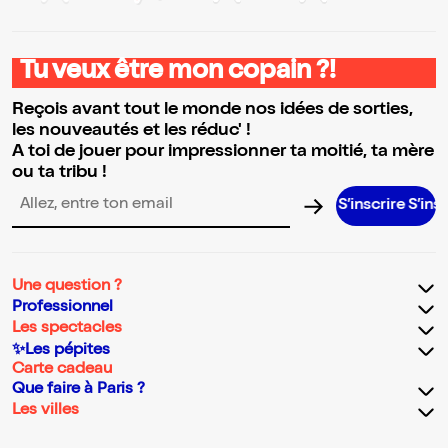
Tu veux être mon copain ?!
Reçois avant tout le monde nos idées de sorties,
les nouveautés et les réduc' !
A toi de jouer pour impressionner ta moitié, ta mère
ou ta tribu !
S’inscrire S’inscrire S
Adresse email pour la newsletter
Une question ?
Professionnel
Les spectacles
✨Les pépites
Carte cadeau
Que faire à Paris ?
Les villes