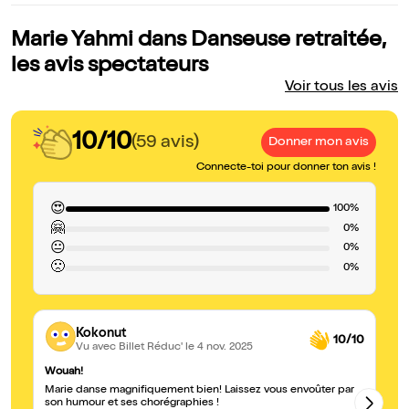
Marie Yahmi dans Danseuse retraitée,
les avis spectateurs
Voir tous les avis
10/10
(59 avis)
Donner mon avis
Connecte-toi pour donner ton avis !
😍
100%
🤗
0%
😐
0%
🙁
0%
Kokonut
10/10
Vu avec Billet Réduc'
le 4 nov. 2025
Wouah!
Je
Marie danse magnifiquement bien! Laissez vous envoûter par
Da
son humour et ses chorégraphies !
pa