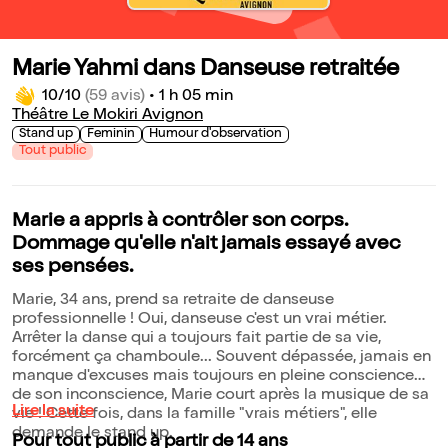
Marie Yahmi dans Danseuse retraitée
10/10
(59 avis)
•
1 h 05 min
Théâtre Le Mokiri Avignon
Stand up
Feminin
Humour d'observation
Tout public
Marie a appris à contrôler son corps.
Dommage qu'elle n'ait jamais essayé avec
ses pensées.
Marie, 34 ans, prend sa retraite de danseuse
professionnelle ! Oui, danseuse c'est un vrai métier.
Arrêter la danse qui a toujours fait partie de sa vie,
forcément ça chamboule... Souvent dépassée, jamais en
manque d'excuses mais toujours en pleine conscience
de son inconscience, Marie court après la musique de sa
Lire la suite
vie ! Cette fois, dans la famille "vrais métiers", elle
demande le stand up.
Pour tout public à partir de 14 ans