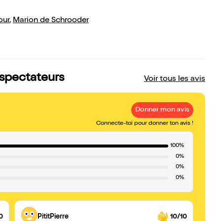
our
,
Marion de Schrooder
 spectateurs
Voir tous les avis
Donner mon avis
Connecte-toi pour donner ton avis !
100%
0%
0%
0%
0
PititPierre
10/10