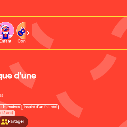
Enfant
Concert
Activité
ue d'une
s)
ns humaines
Inspiré d'un fait réel
e 12 ans)
Partager