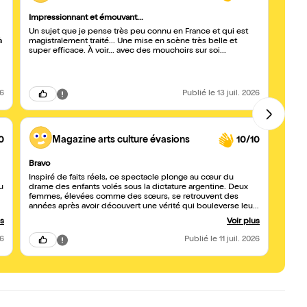
Impressionnant et émouvant...
Émouva
Un sujet que je pense très peu connu en France et qui est
Un su
à
magistralement traité... Une mise en scène très belle et
acteu
super efficace. À voir... avec des mouchoirs sur soi...
26
Publié
le 13 juil. 2026
0
Magazine arts culture évasions
10/10
Bravo
Émouv
Inspiré de faits réels, ce spectacle plonge au cœur du
Très b
u
drame des enfants volés sous la dictature argentine. Deux
On es
femmes, élevées comme des sœurs, se retrouvent des
années après avoir découvert une vérité qui bouleverse leur
histoire et leurs origines. Dans une quête de vérité
us
Voir plus
poignante, elles affrontent leurs blessures et les secrets d’un
passé douloureux. Portée par une interprétation
26
Publié
le 11 juil. 2026
remarquable et une mise en scène sobre, cette œuvre
sensible captive et bouleverse profondément.