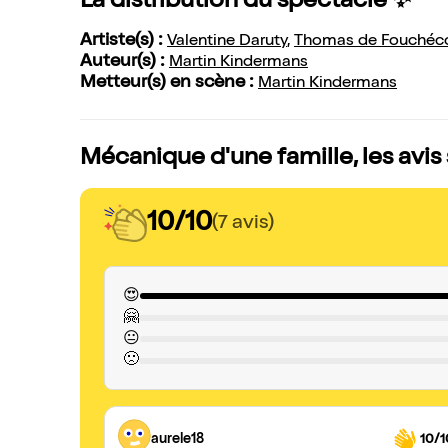
La distribution du spectacle ✨
Artiste(s) :
Valentine Daruty
,
Thomas de Fouchéc
Auteur(s) :
Martin Kindermans
Metteur(s) en scène :
Martin Kindermans
Mécanique d'une famille, les avis
10/10
(7 avis)
😍
🤗
😐
🙁
aurele18
10/1