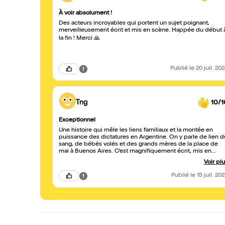
À voir absolument !
Des acteurs incroyables qui portent un sujet poignant,
merveilleusement écrit et mis en scène. Happée du début 
la fin ! Merci 🙏
Publié
le 20 juil. 20
Tng
10/1
Exceptionnel
Une histoire qui mêle les liens familiaux et la montée en
puissance des dictatures en Argentine. On y parle de lien d
sang, de bébés volés et des grands mères de la place de
mai à Buenos Aires. C’est magnifiquement écrit, mis en
scène et interprété. On n’en sort pas indemne! Courez-y
Voir pl
Publié
le 15 juil. 20