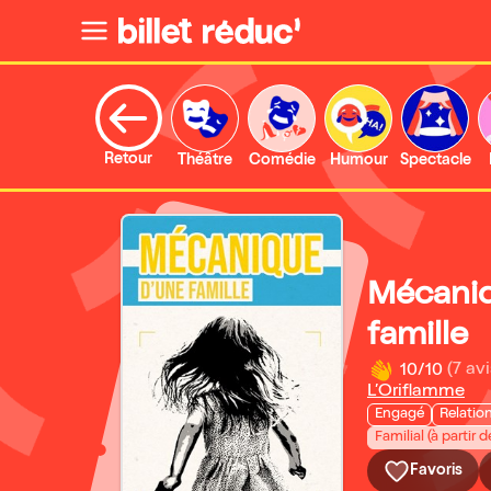
Retour
Théâtre
Comédie
Humour
Spectacle
Mécaniq
famille
10/10
(7 avi
L’Oriflamme
Engagé
Relatio
Familial (à partir d
Favoris