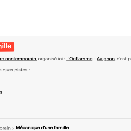
ille
re contemporain
, organisé ici :
L’Oriflamme
-
Avignon
, n'est 
elques pistes :
s
Mécanique d'une famille
orain