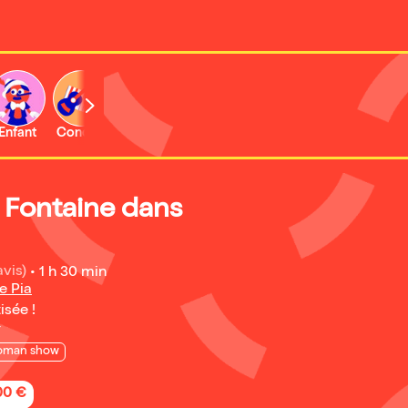
Enfant
Concert
Activité
 Fontaine dans
avis)
•
1 h 30 min
e Pia
isée !
7
oman show
,00 €