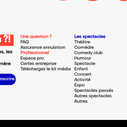
Une question ?
Les spectacles
 ?!
FAQ
Théâtre
Assurance annulation
Comédie
s, les
Professionnel
Comedy club
Espace pro
Humour
 mère
Cartes entreprise
Spectacle
Téléchargez le kit média
Enfant
Concert
S’inscrire S’inscrire S’inscrire S’inscrire S’inscrire S’inscrire S’inscrire S’inscrire S’inscrire S’inscrire S’inscrire S’inscrire
Activité
Expo
Spectacles passés
Autres spectacles
Autres