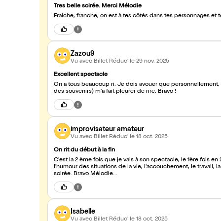
Tres belle soirée. Merci Mélodie
Fraiche, franche, on est à tes côtés dans tes personnages et t
Zazou9
Vu avec Billet Réduc'
le 29 nov. 2025
Excellent spectacle
On a tous beaucoup ri. Je dois avouer que personnellement, en tant que femme, la narration de l'accouchement (qui m'a rappelé
des souvenirs) m'a fait pleurer de rire. Bravo !
improvisateur amateur
Vu avec Billet Réduc'
le 18 oct. 2025
On rit du début à la fin
C'est la 2 ème fois que je vais à son spectacle, le 1ère fois 
l'humour des situations de la vie, l'accouchement, le travail, la vie de c
soirée. Bravo Mélodie...
Isabelle
Vu avec Billet Réduc'
le 18 oct. 2025