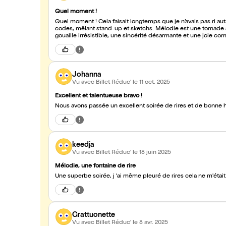
Quel moment !
Quel moment ! Cela faisait longtemps que je n’avais pas ri autan
codes, mêlant stand-up et sketchs. Mélo­die est une tornade scénique qui ose tout ! Une comédienne incroyable, avec une
Johanna
Vu avec Billet Réduc'
le 11 oct. 2025
Excellent et talentueuse bravo !
Nous avons passée un excellent soirée de rires et de bonne
keedja
Vu avec Billet Réduc'
le 18 juin 2025
Mélodie, une fontaine de rire
Une superbe soirée, j 'ai même pleuré de rires cela ne m'étai
Grattuonette
Vu avec Billet Réduc'
le 8 avr. 2025