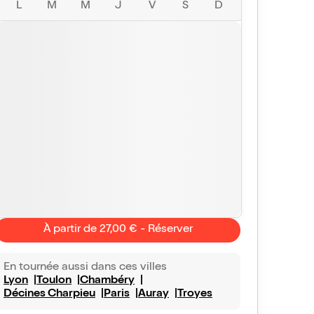
L
M
M
J
V
S
D
À partir de 27,00 € - Réserver
En tournée aussi dans ces villes
Lyon
Toulon
Chambéry
Décines Charpieu
Paris
Auray
Troyes