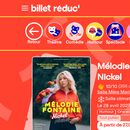
Retour
Théâtre
Comédie
Humour
Spectacle
Mélodie
Nickel
10/10
(366 
Salle Mère Mari
Salle climat
Le 28 avril 202
Humour
One w
Tout public
À partir de 27