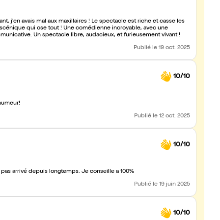
t, j'en avais mal aux maxillaires ! Le spectacle est riche et casse les
gouaille irrésistible, une sincérité désarmante et une joie communicative. Un spectacle libre, audacieux, et furieusement vivant !
Publié
le 19 oct. 2025
10/10
 humeur!
Publié
le 12 oct. 2025
10/10
t pas arrivé depuis longtemps. Je conseille a 100%
Publié
le 19 juin 2025
10/10