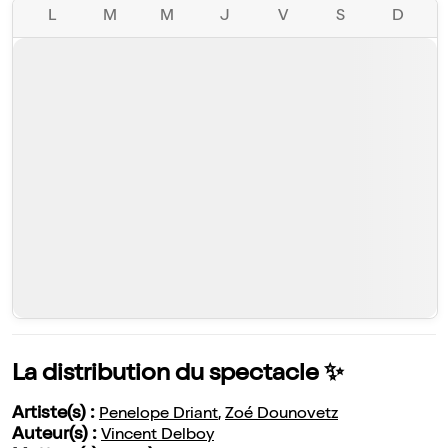
L
M
M
J
V
S
D
La distribution du spectacle ✨
Artiste(s) :
Penelope Driant
,
Zoé Dounovetz
Auteur(s) :
Vincent Delboy