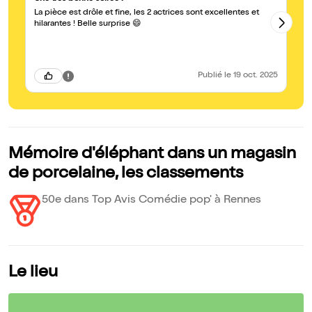
La pièce est drôle et fine, les 2 actrices sont excellentes et
C'
auc
hilarantes ! Belle surprise 😄
inc
el
in
r
Publié
le 19 oct. 2025
Mémoire d'éléphant dans un magasin
de porcelaine, les classements
50e dans Top Avis Comédie pop' à Rennes
Le lieu