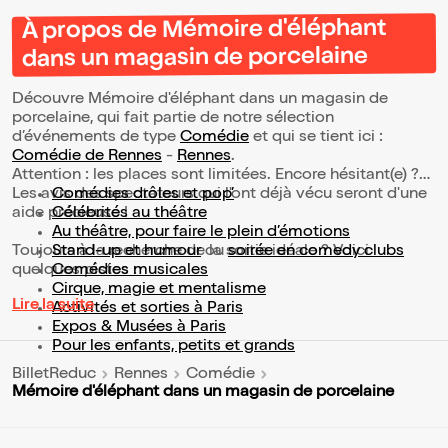
À propos de Mémoire d'éléphant
dans un magasin de porcelaine
Découvre Mémoire d'éléphant dans un magasin de
porcelaine, qui fait partie de notre sélection
d’événements de type
Comédie
et qui se tient ici :
Comédie de Rennes
-
Rennes
.
Attention : les places sont limitées. Encore hésitant(e) ?
Les avis des spectateurs qui l'ont déjà vécu seront d'une
Comédies drôles et pop’
aide précieuse !
Célébrités au théâtre
Au théâtre, pour faire le plein d’émotions
Toujours à la recherche de la sortie idéale ? Voici
Stand-up et humour
ou
soirée en comedy clubs
quelques pistes :
Comédies musicales
Cirque, magie et mentalisme
Lire la suite
Activités et sorties à Paris
Expos & Musées à Paris
Pour les enfants, petits et grands
BilletReduc
Rennes
Comédie
Mémoire d'éléphant dans un magasin de porcelaine