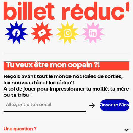
Tu veux être mon copain ?!
Reçois avant tout le monde nos idées de sorties,
les nouveautés et les réduc' !
A toi de jouer pour impressionner ta moitié, ta mère
ou ta tribu !
S’inscrire S’inscrire S’inscri
Adresse email pour la newsletter
Une question ?