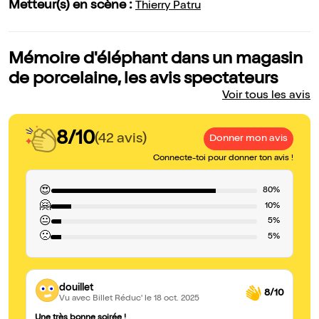
Metteur(s) en scène :
Thierry Patru
Mémoire d'éléphant dans un magasin
de porcelaine, les avis spectateurs
Voir tous les avis
8/10
(42 avis)
Donner mon avis
Connecte-toi pour donner ton avis !
😍
80%
🤗
10%
😐
5%
🙁
5%
douillet
8/10
Vu avec Billet Réduc'
le 18 oct. 2025
Une très bonne soirée !
Ma