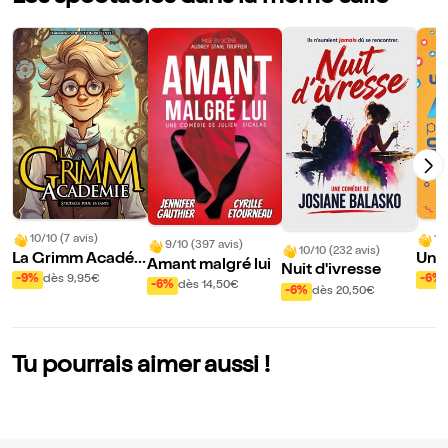
10/10 (7 avis)
10
9/10 (397 avis)
10/10 (232 avis)
La Grimm Acadé
Un a
Amant malgré lui
Nuit d'ivresse
mie
cher
-9%
dès 9,95€
-6%
-6%
dès 14,50€
-6%
dès 20,50€
Tu pourrais aimer aussi !