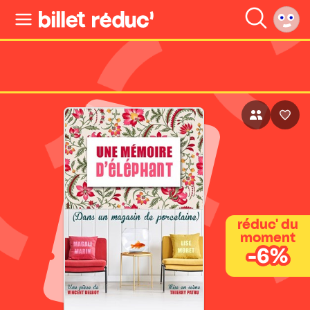
réduc' du
moment
-6%