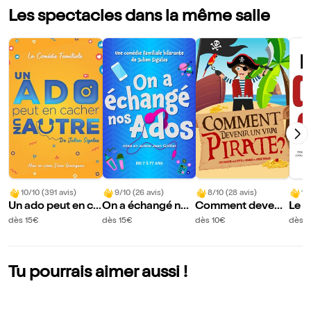
Les spectacles dans la même salle
10/10 (391 avis)
9/10 (26 avis)
8/10 (28 avis)
10
Un ado peut en ca
On a échangé nos
Comment devenir
Le d
cher un autre
ados
un vrai pirate ?
dès 15€
dès 15€
dès 10€
dès 1
Tu pourrais aimer aussi !