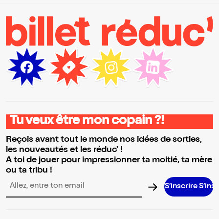
Tu veux être mon copain ?!
Reçois avant tout le monde nos idées de sorties,
les nouveautés et les réduc' !
A toi de jouer pour impressionner ta moitié, ta mère
ou ta tribu !
S’inscrire S’inscrire S’ins
Adresse email pour la newsletter