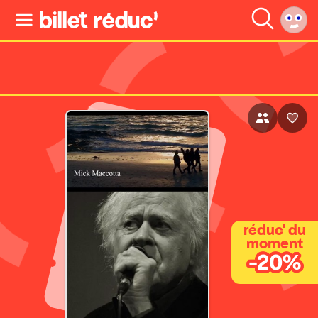
réduc' du
moment
-20%