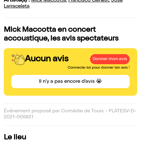
Artiste(s) :
Mick Maccotta
,
Francisco Genest
,
José
Larraceleta
Mick Maccotta en concert
accoustique, les avis spectateurs
Aucun avis
Donner mon avis
Connecte-toi pour donner ton avis !
Il n'y a pas encore d'avis 😭
Événement proposé par Comédie de Tours - PLATESV-D-
2021-006821
Le lieu