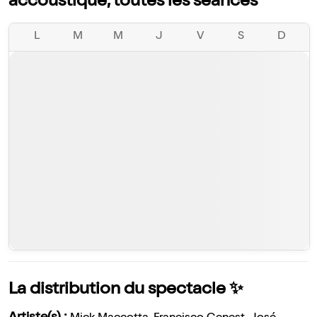
accoustique, toutes les séances
L
M
M
J
V
S
D
La distribution du spectacle ✨