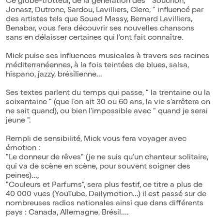
Ce globe-trotteur, de la génération des " Souchon,
Jonasz, Dutronc, Sardou, Lavilliers, Clerc, " influencé par
des artistes tels que Souad Massy, Bernard Lavilliers,
Benabar, vous fera découvrir ses nouvelles chansons
sans en délaisser certaines qui l'ont fait connaître.
Mick puise ses influences musicales à travers ses racines
méditerranéennes, à la fois teintées de blues, salsa,
hispano, jazzy, brésilienne...
Ses textes parlent du temps qui passe, " la trentaine ou la
soixantaine " (que l'on ait 30 ou 60 ans, la vie s'arrêtera on
ne sait quand), ou bien l'impossible avec " quand je serai
jeune ".
Rempli de sensibilité, Mick vous fera voyager avec
émotion :
"Le donneur de rêves" (je ne suis qu'un chanteur solitaire,
qui va de scène en scène, pour souvent soigner des
peines)...,
"Couleurs et Parfums", sera plus festif, ce titre a plus de
40 000 vues (YouTube, Dailymotion...) il est passé sur de
nombreuses radios nationales ainsi que dans différents
pays : Canada, Allemagne, Brésil....