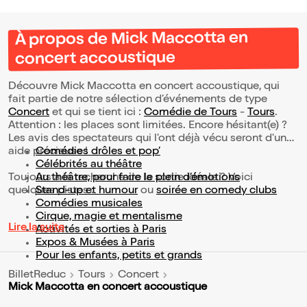
À propos de Mick Maccotta en
concert accoustique
Découvre Mick Maccotta en concert accoustique, qui
fait partie de notre sélection d’événements de type
Concert
et qui se tient ici :
Comédie de Tours
-
Tours
.
Attention : les places sont limitées. Encore hésitant(e) ?
Les avis des spectateurs qui l'ont déjà vécu seront d'une
aide précieuse !
Comédies drôles et pop’
Célébrités au théâtre
Toujours à la recherche de la sortie idéale ? Voici
Au théâtre, pour faire le plein d’émotions
quelques pistes :
Stand-up et humour
ou
soirée en comedy clubs
Comédies musicales
Cirque, magie et mentalisme
Lire la suite
Activités et sorties à Paris
Expos & Musées à Paris
Pour les enfants, petits et grands
BilletReduc
Tours
Concert
Mick Maccotta en concert accoustique