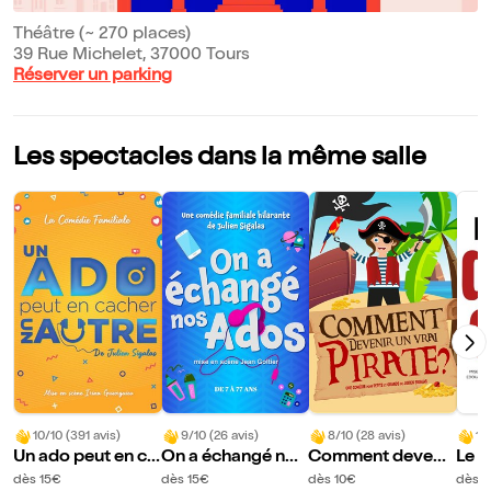
Théâtre (~ 270 places)
39 Rue Michelet, 37000 Tours
Réserver un parking
Les spectacles dans la même salle
10/10 (391 avis)
9/10 (26 avis)
8/10 (28 avis)
10
Un ado peut en ca
On a échangé nos
Comment devenir
Le d
cher un autre
ados
un vrai pirate ?
dès 15€
dès 15€
dès 10€
dès 1