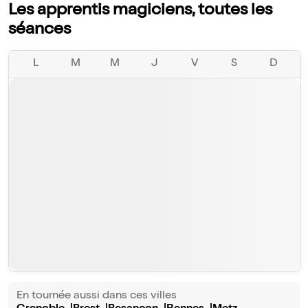
Les apprentis magiciens, toutes les
séances
L
M
M
J
V
S
D
En tournée aussi dans ces villes