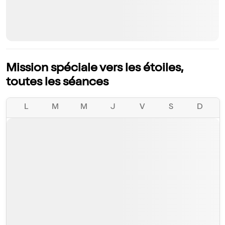
Mission spéciale vers les étoiles,
toutes les séances
L
M
M
J
V
S
D