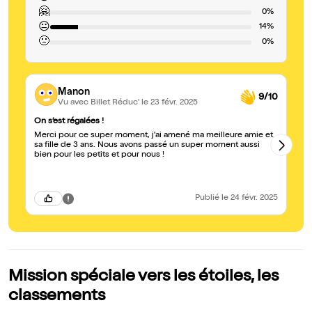
🤗
0%
😐
14%
🙁
0%
Manon
9/10
Vu avec Billet Réduc'
le 23 févr. 2025
On s’est régalées !
Dr
Merci pour ce super moment, j'ai amené ma meilleure amie et
Un
sa fille de 3 ans. Nous avons passé un super moment aussi
d'une éne
bien pour les petits et pour nous !
pe
tr
au
Publié
le 24 févr. 2025
Mission spéciale vers les étoiles, les
classements