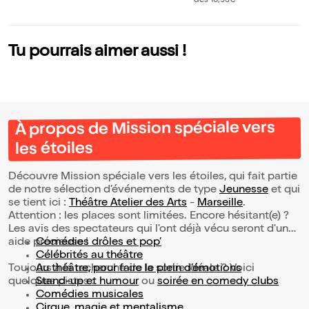
dès 10,95€
Tu pourrais aimer aussi !
À propos de Mission spéciale vers
les étoiles
Découvre Mission spéciale vers les étoiles, qui fait partie
de notre sélection d’événements de type
Jeunesse
et qui
se tient ici :
Théâtre Atelier des Arts
-
Marseille
.
Attention : les places sont limitées. Encore hésitant(e) ?
Les avis des spectateurs qui l'ont déjà vécu seront d'une
aide précieuse !
Comédies drôles et pop’
Célébrités au théâtre
Toujours à la recherche de la sortie idéale ? Voici
Au théâtre, pour faire le plein d’émotions
quelques pistes :
Stand-up et humour
ou
soirée en comedy clubs
Comédies musicales
Cirque, magie et mentalisme