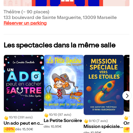
Théâtre (~ 90 places)
133 boulevard de Sainte Marguerite, 13009 Marseille
Réserver un parking
Les spectacles dans la même salle
10/10 (97 avis)
10/10 (391 avis)
10
La Petite Sorcière
9/10 (7 avis)
Un ado peut en ca
On n
Mission spéciale v
dès 10,95€
cher un autre
avec
-20%
dès 15,50€
-8%
ers les étoiles