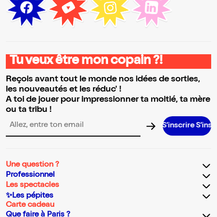
Tu veux être mon copain ?!
Reçois avant tout le monde nos idées de sorties,
les nouveautés et les réduc' !
A toi de jouer pour impressionner ta moitié, ta mère
ou ta tribu !
S’inscrire S’inscrire S’ins
Adresse email pour la newsletter
Une question ?
Professionnel
Les spectacles
✨Les pépites
Carte cadeau
Que faire à Paris ?