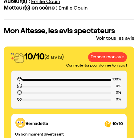
Auteur(s) :
Emilie Gouin
Metteur(s) en scène :
Emilie Gouin
Mon Altesse, les avis spectateurs
Voir tous les avis
10/10
(8 avis)
Donner mon avis
Connecte-toi pour donner ton avis !
😍
100%
🤗
0%
😐
0%
🙁
0%
Bernadette
10/10
Un bon moment divertissant
Ex