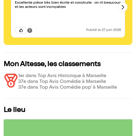
Excellente pièce très bien écrite et construite : on rit beaucoup
Si
et les acteurs sont incroyables
vo
al
Publié
le 27 juin 2026
Mon Altesse, les classements
1er dans Top Avis Historique à Marseille
37e dans Top Avis Comédie à Marseille
37e dans Top Avis Comédie pop' à Marseille
Le lieu