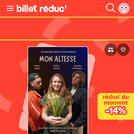
réduc' du
moment
-14%