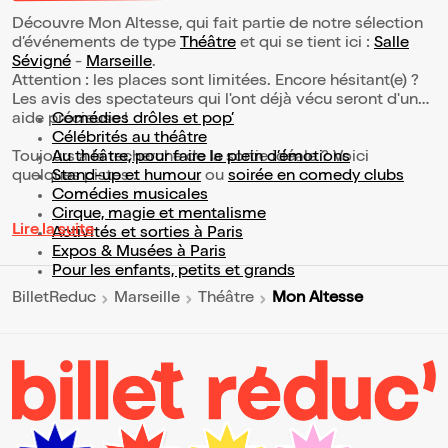
Découvre Mon Altesse, qui fait partie de notre sélection
d’événements de type
Théâtre
et qui se tient ici :
Salle
Sévigné
-
Marseille
.
Attention : les places sont limitées. Encore hésitant(e) ?
Les avis des spectateurs qui l'ont déjà vécu seront d'une
aide précieuse !
Comédies drôles et pop’
Célébrités au théâtre
Toujours à la recherche de la sortie idéale ? Voici
Au théâtre, pour faire le plein d’émotions
quelques pistes :
Stand-up et humour
ou
soirée en comedy clubs
Comédies musicales
Cirque, magie et mentalisme
Lire la suite
Activités et sorties à Paris
Expos & Musées à Paris
Pour les enfants, petits et grands
Mon Altesse
BilletReduc
Marseille
Théâtre