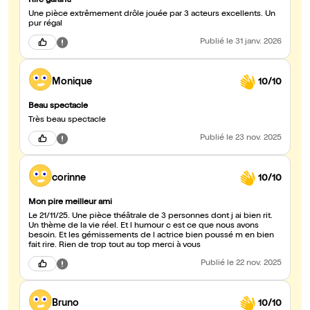
Rire garanti
Une pièce extrêmement drôle jouée par 3 acteurs excellents. Un
pur régal
Publié
le 31 janv. 2026
Monique
10/10
Beau spectacle
Très beau spectacle
Publié
le 23 nov. 2025
corinne
10/10
Mon pire meilleur ami
Le 21/11/25. Une pièce théâtrale de 3 personnes dont j ai bien rit.
Un thème de la vie réel. Et l humour c est ce que nous avons
besoin. Et les gémissements de l actrice bien poussé m en bien
fait rire. Rien de trop tout au top merci à vous
Publié
le 22 nov. 2025
Bruno
10/10