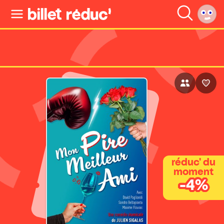
réduc' du
moment
-4%