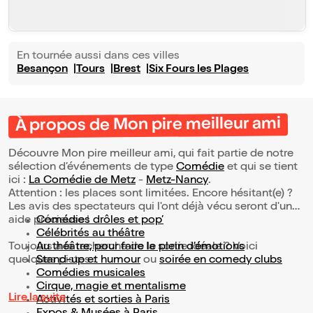
En tournée aussi dans ces villes
Besançon
Tours
Brest
Six Fours les Plages
À propos de Mon pire meilleur ami
Découvre Mon pire meilleur ami, qui fait partie de notre
sélection d’événements de type
Comédie
et qui se tient
ici :
La Comédie de Metz
-
Metz-Nancy
.
Attention : les places sont limitées. Encore hésitant(e) ?
Les avis des spectateurs qui l'ont déjà vécu seront d'une
aide précieuse !
Comédies drôles et pop’
Célébrités au théâtre
Toujours à la recherche de la sortie idéale ? Voici
Au théâtre, pour faire le plein d’émotions
quelques pistes :
Stand-up et humour
ou
soirée en comedy clubs
Comédies musicales
Cirque, magie et mentalisme
Lire la suite
Activités et sorties à Paris