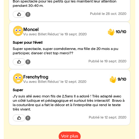
Bon spectacle pour les petits qui les maintient leur attention
pendant 30-40 m.
Publié
le 28 oct. 2020
Moncel
10/10
Vu avec Billet Réduc'
le 19 sept. 2020
Super pour l'éveil
Super spectacle, super comédienne, ma fille de 20 mois a pu
participer, danser c'est top merci??
Publié
le 19 sept. 2020
Frenchyfrog
9/10
Vu avec Billet Réduc'
le 12 sept. 2020
Super
J'y suis allé avec mon fils de 2,5ans Il a adoré ! Très adapté avec
un côté ludique et pédagogique et surtout très interactif. Bravo à
la couturière qui a fait le décor et à l'interprète qui rend le texte
très vivant.
Publié
le 12 sept. 2020
Voir plus