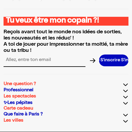
Tu veux être mon copain ?!
Reçois avant tout le monde nos idées de sorties,
les nouveautés et les réduc' !
A toi de jouer pour impressionner ta moitié, ta mère
ou ta tribu !
S’inscrire S’inscrire S’
Adresse email pour la newsletter
Une question ?
Professionnel
Les spectacles
✨Les pépites
Carte cadeau
Que faire à Paris ?
Les villes