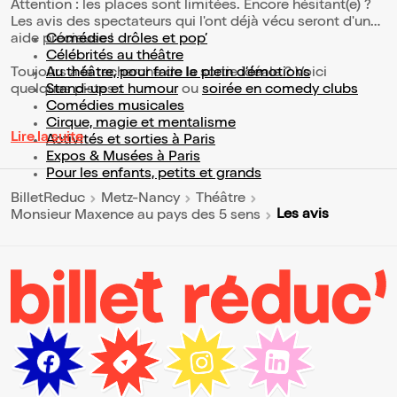
Attention : les places sont limitées. Encore hésitant(e) ?
Les avis des spectateurs qui l'ont déjà vécu seront d'une
aide précieuse !
Comédies drôles et pop’
Célébrités au théâtre
Toujours à la recherche de la sortie idéale ? Voici
Au théâtre, pour faire le plein d’émotions
quelques pistes :
Stand-up et humour
ou
soirée en comedy clubs
Comédies musicales
Cirque, magie et mentalisme
Lire la suite
Activités et sorties à Paris
Expos & Musées à Paris
Pour les enfants, petits et grands
BilletReduc
Metz-Nancy
Théâtre
Les avis
Monsieur Maxence au pays des 5 sens