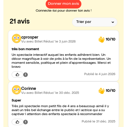
Donner mon avis
Connecte-toi pour donner ton avis !
21 avis
cprosper
10/10
Vu avec Billet Réduc'
le 3 juin 2026
très bon moment
Un spectacle interactif auquel les enfants adhèrent bien. Un
décor magnifique à voir de près à la fin de la représentation. Un
moment sensible, poétique et plein d'apprentissages. Merci et
bravo
Publié
le 4 juin 2026
Corinne
10/10
Vu avec Billet Réduc'
le 30 déc. 2025
Super
Très joli spectacle mon petit fils de 4 ans a beaucoup aimé il y
avait un très bel échange entre le public et l actrice qui a su
captiver l attention des enfants spectacle à recommander
Publié
le 31 déc. 2025