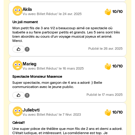
Akila
10/10
Vu avec Billet Réduc'
le 24 avr. 2025
Un joli moment
Mon petit fils de 3 ans 1/2 a beaucoup aimé ce spectacle où
Isabelle a su faire participer petits et grands. Les 5 sens sont très
bien abordés au cours d'un voyage musical joyeux et animé.
Merci.
Publié
le 26 avr. 2025
Marieg
10/10
Vu avec Billet Réduc'
le 16 mars 2025
Spectacle Monsieur Maxence
Super spectacle, mon garçon de 4 ans a adoré :) Belle
communication avec le jeune public.
Publié
le 17 mars 2025
Juliebvti
10/10
Vu avec Billet Réduc'
le 7 févr. 2023
Génial!!
Une super pièce de théâtre que mon fils de 2 ans et demi a adoré.
C'était ludique, et intéressant. La comédienne est top. Je