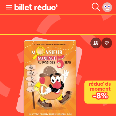
réduc' du
moment
-8%