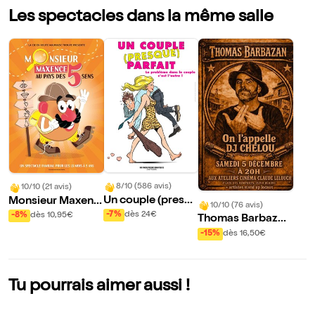
Les spectacles dans la même salle
8/10 (586 avis)
10/10 (21 avis)
Un couple (presqu
Monsieur Maxenc
10/10 (76 avis)
e) parfait
e au pays des 5 se
-7%
dès 24€
-8%
dès 10,95€
Thomas Barbazan
ns
dans On l'appelle
-15%
dès 16,50€
DJ Chelou
Tu pourrais aimer aussi !