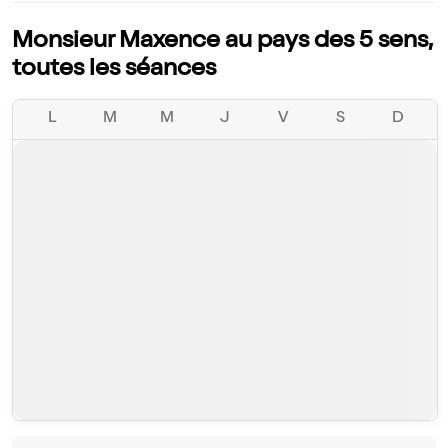
Monsieur Maxence au pays des 5 sens,
toutes les séances
L
M
M
J
V
S
D