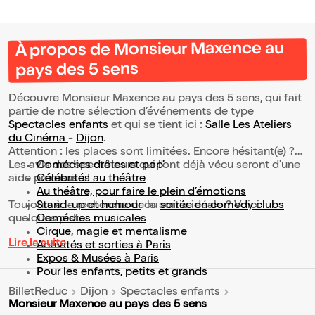
À propos de Monsieur Maxence au
pays des 5 sens
Découvre Monsieur Maxence au pays des 5 sens, qui fait
partie de notre sélection d’événements de type
Spectacles enfants
et qui se tient ici :
Salle Les Ateliers
du Cinéma
-
Dijon
.
Attention : les places sont limitées. Encore hésitant(e) ?
Les avis des spectateurs qui l'ont déjà vécu seront d'une
Comédies drôles et pop’
aide précieuse !
Célébrités au théâtre
Au théâtre, pour faire le plein d’émotions
Toujours à la recherche de la sortie idéale ? Voici
Stand-up et humour
ou
soirée en comedy clubs
quelques pistes :
Comédies musicales
Cirque, magie et mentalisme
Lire la suite
Activités et sorties à Paris
Expos & Musées à Paris
Pour les enfants, petits et grands
BilletReduc
Dijon
Spectacles enfants
Monsieur Maxence au pays des 5 sens