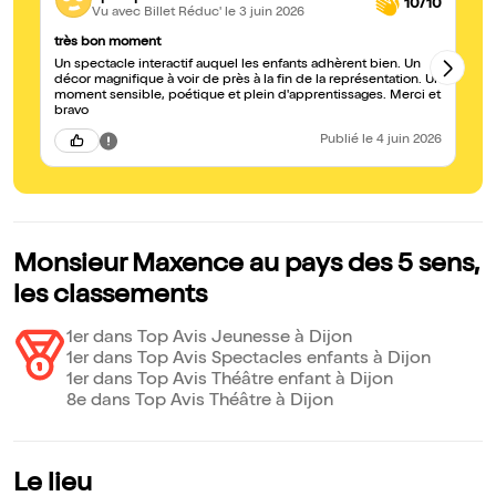
10/10
Vu avec Billet Réduc'
le 3 juin 2026
très bon moment
S
Un spectacle interactif auquel les enfants adhèrent bien. Un
Tr
décor magnifique à voir de près à la fin de la représentation. Un
av
moment sensible, poétique et plein d'apprentissages. Merci et
ca
bravo
Publié
le 4 juin 2026
Monsieur Maxence au pays des 5 sens,
les classements
1er dans Top Avis Jeunesse à Dijon
1er dans Top Avis Spectacles enfants à Dijon
1er dans Top Avis Théâtre enfant à Dijon
8e dans Top Avis Théâtre à Dijon
Le lieu