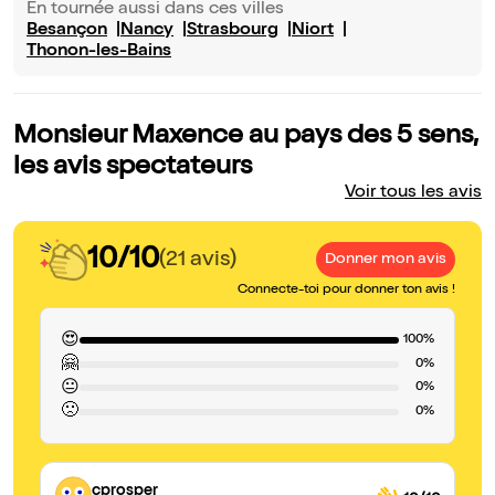
En tournée aussi dans ces villes
Besançon
Nancy
Strasbourg
Niort
Thonon-les-Bains
Monsieur Maxence au pays des 5 sens,
les avis spectateurs
Voir tous les avis
10/10
(21 avis)
Donner mon avis
Connecte-toi pour donner ton avis !
😍
100%
🤗
0%
😐
0%
🙁
0%
cprosper