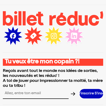
Tu veux être mon copain ?!
Reçois avant tout le monde nos idées de sorties,
les nouveautés et les réduc' !
A toi de jouer pour impressionner ta moitié, ta mère
ou ta tribu !
S’inscrire S’inscrire S’inscri
Adresse email pour la newsletter