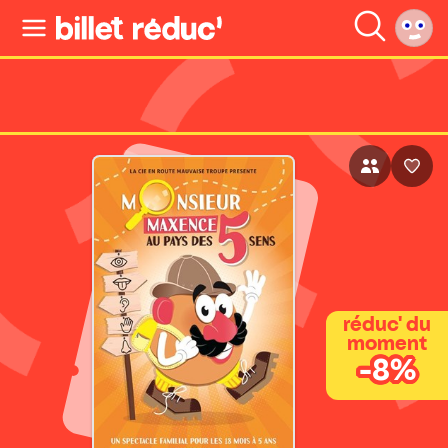
réduc' du
moment
-8%