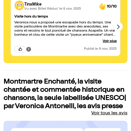
TinaMike
10/10
Vu avec Billet Réduc'
le 8 nov. 2025
Visite hors du temps
En
Veronica nous a proposé une escapade hors du temps. Une
Un
visite particulière de Montmartre avec des anecdotes, ses
coins et recoins le tout ponctué de chansons Acapella. Un vrai
bonheur et clou de cette visite un "joyeux anniversaire" chanté
par Veronica pour notre père qui nous accompagnait ! Merci
Voir plus
pour cette belle visite. Allez-y vous ne serez pas déçus et vous
verrez Montmartre autrement... Je n'en dis pas plus.
Publié
le 9 nov. 2025
Montmartre Enchanté, la visite
chantée et commentée historique en
chansons, la seule labellisée UNESCO|
par Veronica Antonelli, les avis presse
Voir tous les avis