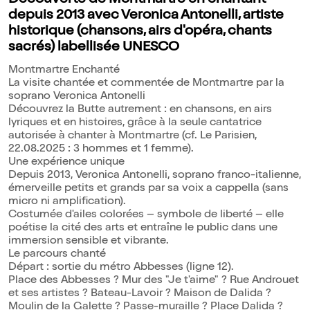
Découverte de Montmartre en chantant
depuis 2013 avec Veronica Antonelli, artiste
historique (chansons, airs d'opéra, chants
sacrés) labellisée UNESCO
Montmartre Enchanté
La visite chantée et commentée de Montmartre par la
soprano Veronica Antonelli
Découvrez la Butte autrement : en chansons, en airs
lyriques et en histoires, grâce à la seule cantatrice
autorisée à chanter à Montmartre (cf. Le Parisien,
22.08.2025 : 3 hommes et 1 femme).
Une expérience unique
Depuis 2013, Veronica Antonelli, soprano franco-italienne,
émerveille petits et grands par sa voix a cappella (sans
micro ni amplification).
Costumée d'ailes colorées – symbole de liberté – elle
poétise la cité des arts et entraîne le public dans une
immersion sensible et vibrante.
Le parcours chanté
Départ : sortie du métro Abbesses (ligne 12).
Place des Abbesses ? Mur des "Je t'aime" ? Rue Androuet
et ses artistes ? Bateau-Lavoir ? Maison de Dalida ?
Moulin de la Galette ? Passe-muraille ? Place Dalida ?