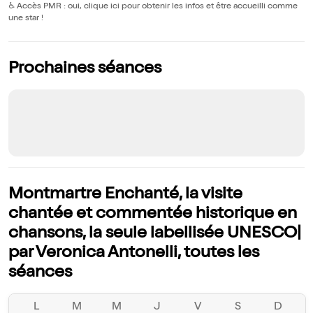
♿️
Accès PMR : oui, clique ici pour obtenir les infos et être accueilli comme
une star !
Prochaines séances
Montmartre Enchanté, la visite
chantée et commentée historique en
chansons, la seule labellisée UNESCO|
par Veronica Antonelli, toutes les
séances
L
M
M
J
V
S
D