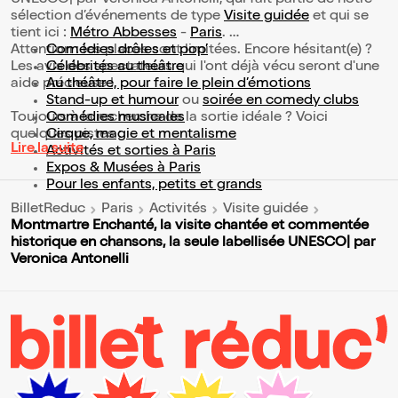
sélection d’événements de type
Visite guidée
et qui se
tient ici :
Métro Abbesses
-
Paris
.
Attention : les places sont limitées. Encore hésitant(e) ?
Comédies drôles et pop’
Les avis des spectateurs qui l'ont déjà vécu seront d'une
Célébrités au théâtre
aide précieuse !
Au théâtre, pour faire le plein d’émotions
Stand-up et humour
ou
soirée en comedy clubs
Toujours à la recherche de la sortie idéale ? Voici
Comédies musicales
quelques pistes :
Cirque, magie et mentalisme
Lire la suite
Activités et sorties à Paris
Expos & Musées à Paris
Pour les enfants, petits et grands
BilletReduc
Paris
Activités
Visite guidée
Montmartre Enchanté, la visite chantée et commentée
historique en chansons, la seule labellisée UNESCO| par
Veronica Antonelli