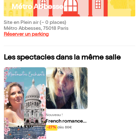
Métro Abbesses
Site en Plein air (~ 0 places)
Métro Abbesses, 75018 Paris
Réserver un parking
Les spectacles dans la même salle
Nouveau !
French romance :
cabarets, passion
-27%
dès 86€
s secrètes & chan