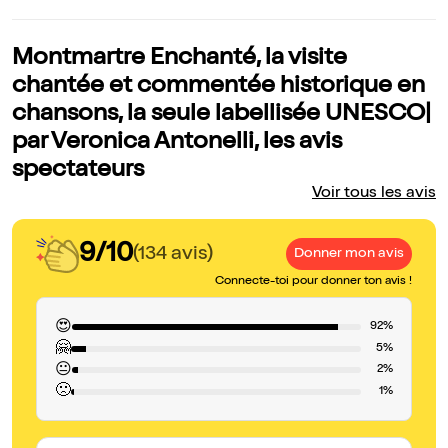
Montmartre Enchanté, la visite
chantée et commentée historique en
chansons, la seule labellisée UNESCO|
par Veronica Antonelli, les avis
spectateurs
Voir tous les avis
9/10
(134 avis)
Donner mon avis
Connecte-toi pour donner ton avis !
😍
92%
🤗
5%
😐
2%
🙁
1%