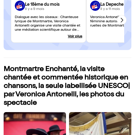
Le 18ème du mois
La Depeche
Il y a 9 mois
Il y a 11 mois
Dialogue avec les oiseaux : Chanteuse
Veronica Antonelli est la se
lyrique de Montmartre, Veronica
féminine autorisée de chan
Antonelli organise une visite chantée et
ruelles de Montmartre
une médiation scientifique autour de
son oeuvre "Dialogue avec les oiseaux"
Voir plus
qui s'inscrit dans le cycle "L'invisible est
perceptible" où elle cherche à rendre
visible la vibration du son et la
connexion sensible entre l'art, la science
et la nature. Accompagnée par Thierry
Legou chercheur au CNRS, elle fera
raisonner "ses textures aériennes qui
Montmartre Enchanté, la visite
évoquent le vibrations sonores qui se
propagent dans l'air lors de ses
chantée et commentée historique en
échanges chantés avec les oiseaux avec
les oiseaux du jardin Saint-Vincent.
chansons, la seule labellisée UNESCO|
par Veronica Antonelli, les photos du
spectacle