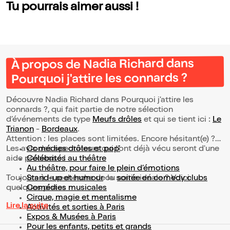
Tu pourrais aimer aussi !
À propos de Nadia Richard dans
Pourquoi j'attire les connards ?
Découvre Nadia Richard dans Pourquoi j'attire les
connards ?, qui fait partie de notre sélection
d’événements de type
Meufs drôles
et qui se tient ici :
Le
Trianon
-
Bordeaux
.
Attention : les places sont limitées. Encore hésitant(e) ?
Les avis des spectateurs qui l'ont déjà vécu seront d'une
Comédies drôles et pop’
aide précieuse !
Célébrités au théâtre
Au théâtre, pour faire le plein d’émotions
Toujours à la recherche de la sortie idéale ? Voici
Stand-up et humour
ou
soirée en comedy clubs
quelques pistes :
Comédies musicales
Cirque, magie et mentalisme
Lire la suite
Activités et sorties à Paris
Expos & Musées à Paris
Pour les enfants, petits et grands