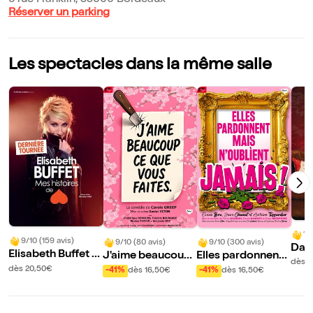
6 rue Franklin, 33000 Bordeaux
Réserver un parking
Les spectacles dans la même salle
10
9/10 (159 avis)
9/10 (80 avis)
9/10 (300 avis)
Davi
Elisabeth Buffet d
J'aime beaucoup
Elles pardonnent
ti
dès 
ans Mes histoires
ce que vous faites
mais n'oublient ja
dès 20,50€
-41%
dès 16,50€
-41%
dès 16,50€
de coeur
mais !