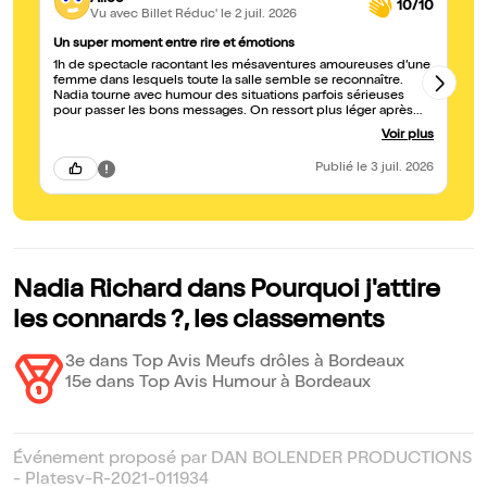
10/10
Vu avec Billet Réduc'
le 2 juil. 2026
Un super moment entre rire et émotions
Un
1h de spectacle racontant les mésaventures amoureuses d’une
En
femme dans lesquels toute la salle semble se reconnaître.
am
Nadia tourne avec humour des situations parfois sérieuses
re
pour passer les bons messages. On ressort plus léger après
vi
avoir ri et pris conscience de choses très importantes! Surtout
fr
Voir plus
on le bloque!!
co
Publié
le 3 juil. 2026
Nadia Richard dans Pourquoi j'attire
les connards ?, les classements
3e dans Top Avis Meufs drôles à Bordeaux
15e dans Top Avis Humour à Bordeaux
Événement proposé par DAN BOLENDER PRODUCTIONS
- Platesv-R-2021-011934