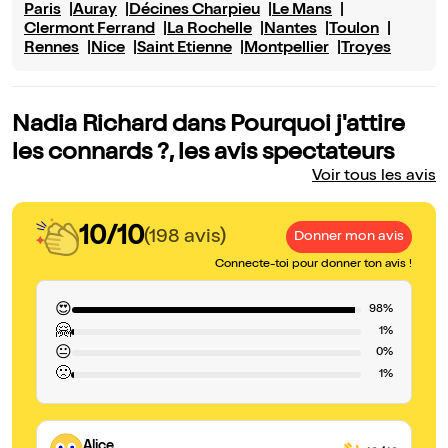
Paris
Auray
Décines Charpieu
Le Mans
Clermont Ferrand
La Rochelle
Nantes
Toulon
Rennes
Nice
Saint Etienne
Montpellier
Troyes
Nadia Richard dans Pourquoi j'attire
les connards ?, les avis spectateurs
Voir tous les avis
10/10
(198 avis)
Donner mon avis
Connecte-toi pour donner ton avis !
😍
98%
🤗
1%
😐
0%
🙁
1%
Alice