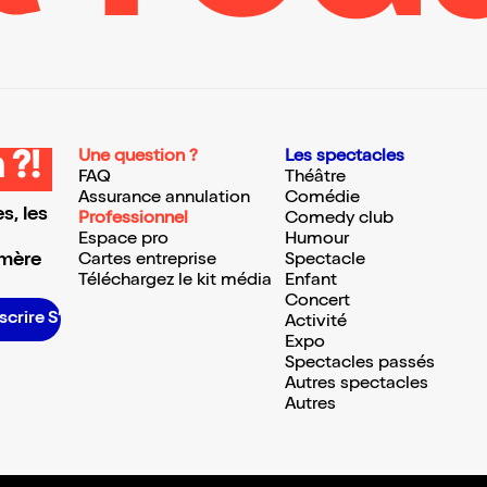
Une question ?
Les spectacles
 ?!
FAQ
Théâtre
Assurance annulation
Comédie
s, les
Professionnel
Comedy club
Espace pro
Humour
 mère
Cartes entreprise
Spectacle
Téléchargez le kit média
Enfant
Concert
scrire S’inscrire S’inscrire S’inscrire S’inscrire S’inscrire S’inscrire S’inscrire S’inscrire S’inscrire S’inscrire S’inscrire
Activité
Expo
Spectacles passés
Autres spectacles
Autres