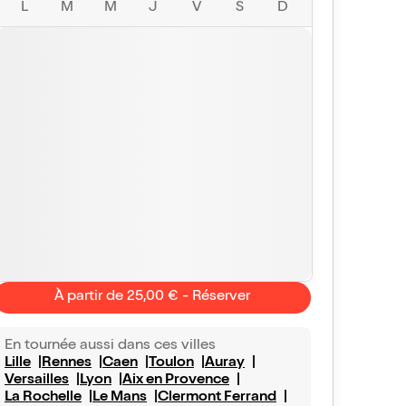
L
M
M
J
V
S
D
À partir de 25,00 € - Réserver
En tournée aussi dans ces villes
Lille
Rennes
Caen
Toulon
Auray
Versailles
Lyon
Aix en Provence
La Rochelle
Le Mans
Clermont Ferrand