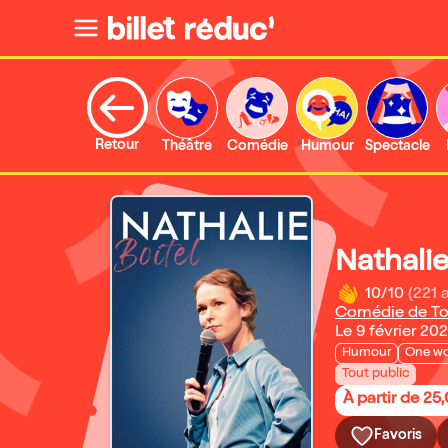
Retour
Théâtre
Comédie
Humour
Spectacle
Nathalie
10/10
(221 
Comédie de To
Le 9 février 20
Humour
One w
Tout public
À partir de 25
Favoris