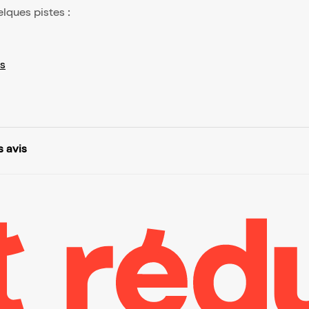
elques pistes :
s
s avis