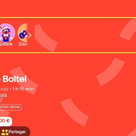
Enfant
Concert
Activité
 Boitel
avis)
•
1 h 15 min
urs
27
oman show
,00 €
Partager