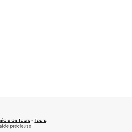
die de Tours
-
Tours
.
 aide précieuse !