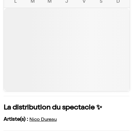
L
M
M
J
V
S
D
La distribution du spectacle ✨
Artiste(s) :
Nico Dureau