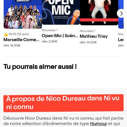
Nouveau !
Nouveau !
10/10 (12 avis)
Nouve
Open Mic | Scène
Mathieu Triay
Marseille Comedy
Les 
Ouverte
dès 2,95€
dès 14,50€
Club | Les samedi
dès 14,50€
dès 1
s
Tu pourrais aimer aussi !
À propos de Nico Dureau dans Ni vu
ni connu
Découvre Nico Dureau dans Ni vu ni connu, qui fait partie
de notre sélection d’événements de type
Humour
et qui