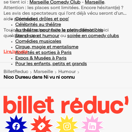
se tient ici :
Marseille Comedy Club
-
Marseille
.
Attention : les places sont limitées. Encore hésitant(e) ?
Les avis des spectateurs qui l'ont déjà vécu seront d'une
aide précieuse !
Comédies drôles et pop’
Célébrités au théâtre
Toujours à la recherche de la sortie idéale ? Voici
Au théâtre, pour faire le plein d’émotions
quelques pistes :
Stand-up et humour
ou
soirée en comedy clubs
Comédies musicales
Cirque, magie et mentalisme
Lire la suite
Activités et sorties à Paris
Expos & Musées à Paris
Pour les enfants, petits et grands
BilletReduc
Marseille
Humour
Nico Dureau dans Ni vu ni connu