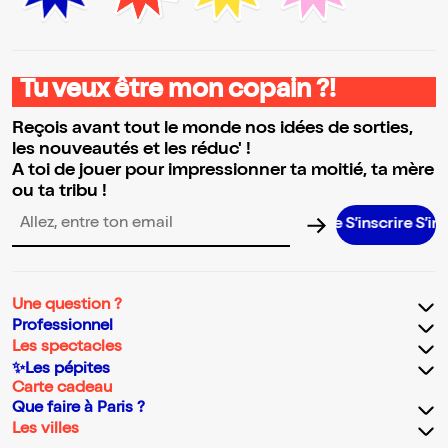
Tu veux être mon copain ?!
Reçois avant tout le monde nos idées de sorties,
les nouveautés et les réduc' !
A toi de jouer pour impressionner ta moitié, ta mère
ou ta tribu !
S’inscrire S’inscrire 
Adresse email pour la newsletter
Une question ?
Professionnel
Les spectacles
✨Les pépites
Carte cadeau
Que faire à Paris ?
Les villes