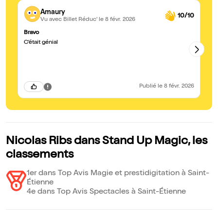
Amaury
10/10
Vu avec Billet Réduc'
le 8 févr. 2026
Bravo
La
C’était génial
Il
la
re
mo
Au
Publié
le 8 févr. 2026
Nicolas Ribs dans Stand Up Magic, les
classements
1er dans Top Avis Magie et prestidigitation à Saint-
Étienne
4e dans Top Avis Spectacles à Saint-Étienne