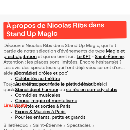
À propos de Nicolas Ribs dans
Stand Up Magic
Découvre Nicolas Ribs dans Stand Up Magic, qui fait
partie de notre sélection d’événements de type
Magie et
prestidigitation
et qui se tient ici :
Le KFT
-
Saint-Étienne
.
Attention : les places sont limitées. Encore hésitant(e) ?
Les avis des spectateurs qui l'ont déjà vécu seront d'une
aide précieuse !
Comédies drôles et pop’
Célébrités au théâtre
Toujours à la recherche de la sortie idéale ? Voici
Au théâtre, pour faire le plein d’émotions
quelques pistes :
Stand-up et humour
ou
soirée en comedy clubs
Comédies musicales
Cirque, magie et mentalisme
Lire la suite
Activités et sorties à Paris
Expos & Musées à Paris
Pour les enfants, petits et grands
BilletReduc
Saint-Étienne
Spectacles