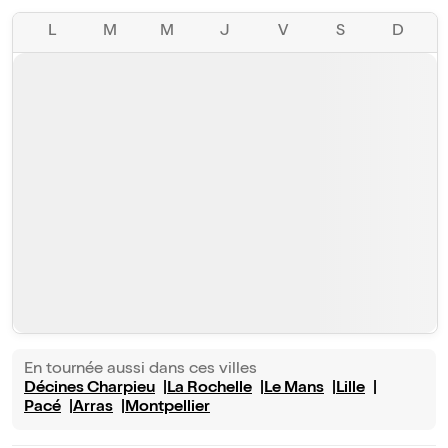
L
M
M
J
V
S
D
En tournée aussi dans ces villes
Décines Charpieu
La Rochelle
Le Mans
Lille
Pacé
Arras
Montpellier