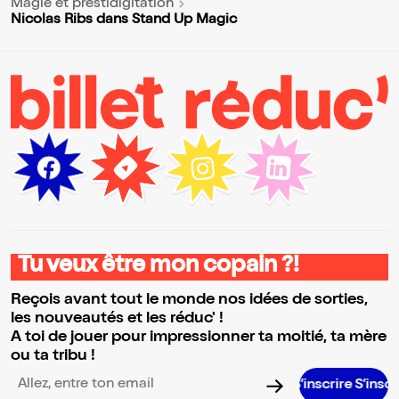
Magie et prestidigitation
Nicolas Ribs dans Stand Up Magic
Tu veux être mon copain ?!
Reçois avant tout le monde nos idées de sorties,
les nouveautés et les réduc' !
A toi de jouer pour impressionner ta moitié, ta mère
ou ta tribu !
S’inscrire S’inscrire S’inscri
Adresse email pour la newsletter