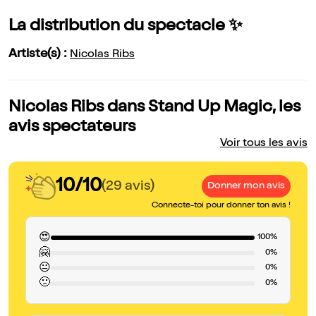
La distribution du spectacle ✨
Artiste(s) :
Nicolas Ribs
Nicolas Ribs dans Stand Up Magic, les
avis spectateurs
Voir tous les avis
10/10
(29 avis)
Donner mon avis
Connecte-toi pour donner ton avis !
😍
100%
🤗
0%
😐
0%
🙁
0%