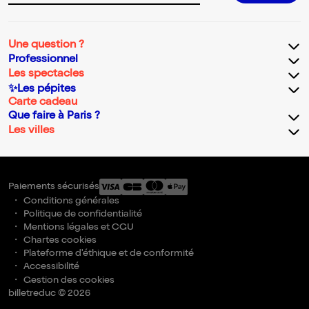
Une question ?
Professionnel
Les spectacles
✨Les pépites
Carte cadeau
Que faire à Paris ?
Les villes
Paiements sécurisés
Conditions générales
Politique de confidentialité
Mentions légales et CGU
Chartes cookies
Plateforme d'éthique et de conformité
Accessibilité
Gestion des cookies
billetreduc © 2026