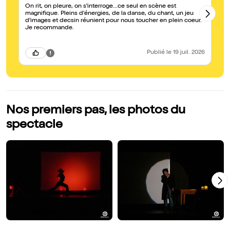
On rit, on pleure, on s'interroge...ce seul en scène est
Un
magnifique. Pleins d'énergies, de la danse, du chant, un jeu
gén
d'images et decsin réunient pour nous toucher en plein coeur.
es
Je recommande.
Publié
le 19 juil. 2026
Nos premiers pas, les photos du
spectacle