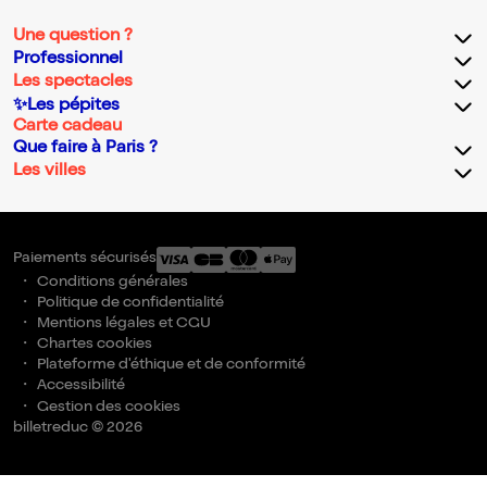
Une question ?
Professionnel
Les spectacles
✨Les pépites
Carte cadeau
Que faire à Paris ?
Les villes
Paiements sécurisés
Conditions générales
Politique de confidentialité
Mentions légales et CGU
Chartes cookies
Plateforme d'éthique et de conformité
Accessibilité
Gestion des cookies
billetreduc © 2026