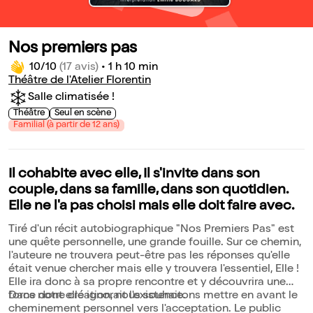
Nos premiers pas
10/10
(17 avis)
•
1 h 10 min
Théâtre de l'Atelier Florentin
Salle climatisée !
Théâtre
Seul en scène
Familial (à partir de 12 ans)
Il cohabite avec elle, Il s'invite dans son
couple, dans sa famille, dans son quotidien.
Elle ne l'a pas choisi mais elle doit faire avec.
Tiré d'un récit autobiographique "Nos Premiers Pas" est
une quête personnelle, une grande fouille. Sur ce chemin,
l'auteure ne trouvera peut-être pas les réponses qu'elle
était venue chercher mais elle y trouvera l'essentiel, Elle !
Elle ira donc à sa propre rencontre et y découvrira une
force dont elle ignorait l'existence.
Dans notre création, nous souhaitons mettre en avant le
cheminement personnel vers l'acceptation. Le public