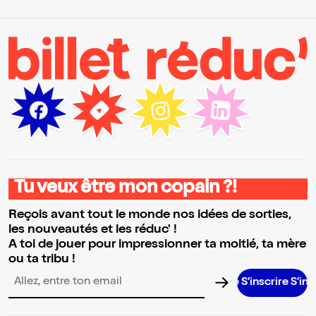
Tu veux être mon copain ?!
Reçois avant tout le monde nos idées de sorties,
les nouveautés et les réduc' !
A toi de jouer pour impressionner ta moitié, ta mère
ou ta tribu !
S’inscrire S’inscrire S’i
Adresse email pour la newsletter