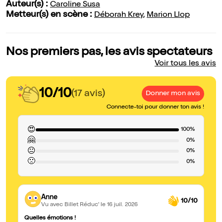
Auteur(s) :
Caroline Susa
Metteur(s) en scène :
Déborah Krey
,
Marion Llop
Nos premiers pas, les avis spectateurs
Voir tous les avis
10/10
(17 avis)
Donner mon avis
Connecte-toi pour donner ton avis !
😍
100%
🤗
0%
😐
0%
🙁
0%
Anne
10/10
Vu avec Billet Réduc'
le 16 juil. 2026
Quelles émotions !
Un