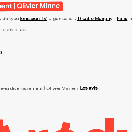
nt | Olivier Minne
e de type
Emission TV
, organisé ici :
Théâtre Marigny
-
Paris
, 
elques pistes :
s
Les avis
eau divertissement | Olivier Minne