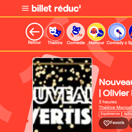
Retour
Théâtre
Comédie
Humour
Comedy clu
S
Nouveau
| Olivie
3 heures
Théâtre Marign
Expérience
Acti
Favoris