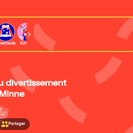
b
pectacle
Enfant
Concert
Activité
Expo et musée
 divertissement
r Minne
y
vité
Partager