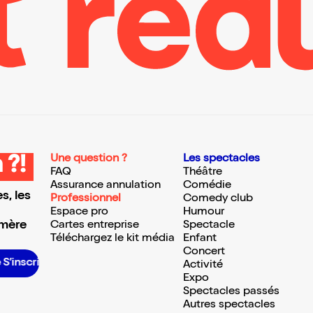
Une question ?
Les spectacles
 ?!
FAQ
Théâtre
Assurance annulation
Comédie
s, les
Professionnel
Comedy club
Espace pro
Humour
 mère
Cartes entreprise
Spectacle
Téléchargez le kit média
Enfant
Concert
S’inscrire S’inscrire S’inscrire S’inscrire S’inscrire S’inscrire S’inscrire S’inscrire S’inscrire S’inscrire S’inscrire S’inscrire
Activité
Expo
Spectacles passés
Autres spectacles