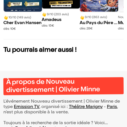
9/10 (203 avis)
9/10 (863 avis)
Nouve
10/10 (149 avis)
Amadeus
Au Pays du Père N
Muri
Cher Evan Hansen
dès 15€
oël
Infi
dès 28€
dès 1
dès 10€
Tu pourrais aimer aussi !
À propos de Nouveau
divertissement | Olivier Minne
L’événement Nouveau divertissement | Olivier Minne de
type
Emission TV
, organisé ici :
Théâtre Marigny
-
Paris
,
n'est plus disponible à la vente.
Toujours à la recherche de la sortie idéale ? Voici