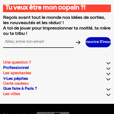
Tu veux être mon copain ?!
Reçois avant tout le monde nos idées de sorties,
les nouveautés et les réduc' !
A toi de jouer pour impressionner ta moitié, ta mère
ou ta tribu !
S’inscrire S’inscrire S’inscrir
Adresse email pour la newsletter
Une question ?
Professionnel
Les spectacles
✨Les pépites
Carte cadeau
Que faire à Paris ?
Les villes