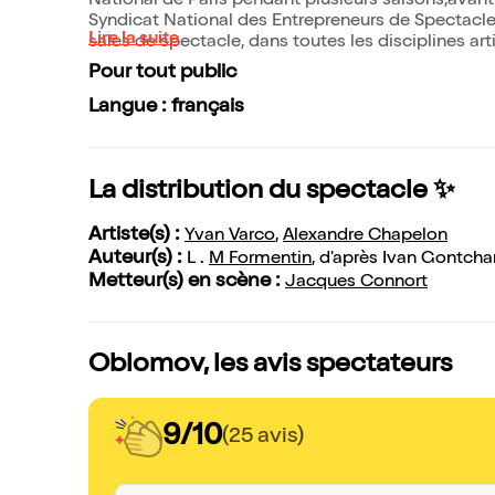
National de Paris pendant plusieurs saisons,avant
Syndicat National des Entrepreneurs de Spectacle)
Lire la suite
sales de spectacle, dans toutes les disciplines art
Pour tout public
Langue : français
La distribution du spectacle ✨
Artiste(s) :
Yvan Varco
,
Alexandre Chapelon
Auteur(s) :
L .
M Formentin
, d'après Ivan Gontcha
Metteur(s) en scène :
Jacques Connort
Oblomov, les avis spectateurs
9/10
(25 avis)