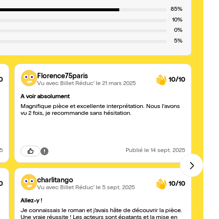
85%
10%
0%
5%
Florence75paris
0
10/10
Vu avec Billet Réduc'
le 21 mars 2025
A voir absolument
À voir
Magnifique pièce et excellente interprétation. Nous l'avons
Oblom
vu 2 fois, je recommande sans hésitation.
l'hum
costu
donne 
25
Publié
le 14 sept. 2025
charlitango
0
10/10
Vu avec Billet Réduc'
le 5 sept. 2025
Allez-y !
Excel
Je connaissais le roman et j’avais hâte de découvrir la pièce.
Une a
Une vraie réussite ! Les acteurs sont épatants et la mise en
très 