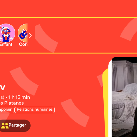
Enfant
Concert
Activité
v
is)
•
1 h 15 min
es Platanes
porain
Relations humaines
Partager