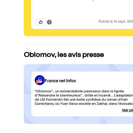
Publié
le 14 sept. 20
Oblomov, les avis presse
France net Infos
"Oblomov" , un existentialiste paresseux dans la lignée
d'"Alexandre le bienheureux" , drôle et incarné... L'adaptatio
de LM Formentin fait une belle synthèse du roman d'Ivan
Gontcharov, où Yvan Varco excelle en Zakhar, dans l'évocati
d'un texte moderne en son temps, toujours contemporain.
Voir p