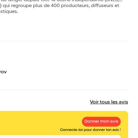
 de diriger depuis 1997 la Scène Indépendante (SNES,
 qui regroupe plus de 400 producteurs, diffuseurs et
istiques.
rov
Voir tous les avis
Donner mon avis
Connecte-toi pour donner ton avis !