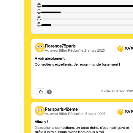
😍
🤗
😐
🙁
Florence75paris
10/1
Vu avec Billet Réduc'
le 21 mars 2025
A voir absolument
Comédiens excellents. Je recommande fortement !
Publié
le 9 déc. 20
Parisparis-12eme
10/1
Vu avec Billet Réduc'
le 13 sept. 2025
Allez-y !
2 excellents comédiens, un texte riche, c'est intelligent et
drôle à la fois. Nous avons beaucoup aimé.