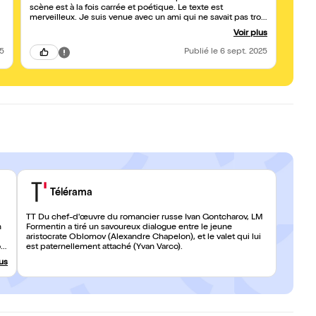
scène est à la fois carrée et poétique. Le texte est
merveilleux. Je suis venue avec un ami qui ne savait pas trop
à quoi s’attendre. Il a été enchanté ! Bravo !
Voir plus
25
Publié
le 6 sept. 2025
Télérama
TT Du chef-d'œuvre du romancier russe Ivan Gontcharov, LM
n
Formentin a tiré un savoureux dialogue entre le jeune
aristocrate Oblomov (Alexandre Chapelon), et le valet qui lui
on
est paternellement attaché (Yvan Varco).
lus