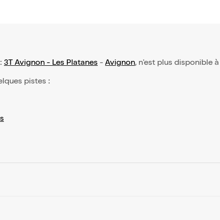
 :
3T Avignon - Les Platanes
-
Avignon
, n'est plus disponible à
elques pistes :
s