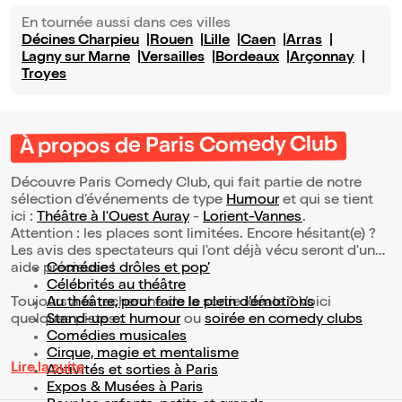
En tournée aussi dans ces villes
Décines Charpieu
Rouen
Lille
Caen
Arras
Lagny sur Marne
Versailles
Bordeaux
Arçonnay
Troyes
À propos de Paris Comedy Club
Découvre Paris Comedy Club, qui fait partie de notre
sélection d’événements de type
Humour
et qui se tient
ici :
Théâtre à l'Ouest Auray
-
Lorient-Vannes
.
Attention : les places sont limitées. Encore hésitant(e) ?
Les avis des spectateurs qui l'ont déjà vécu seront d'une
aide précieuse !
Comédies drôles et pop’
Célébrités au théâtre
Toujours à la recherche de la sortie idéale ? Voici
Au théâtre, pour faire le plein d’émotions
quelques pistes :
Stand-up et humour
ou
soirée en comedy clubs
Comédies musicales
Cirque, magie et mentalisme
Lire la suite
Activités et sorties à Paris
Expos & Musées à Paris