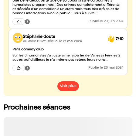
Une belle découverte que ce soit pour la salle où pour les 3
humoristes programmés ! Des univers complètement différents
et décalés d'un comédien à un autre mais tous très drôles et de
bonnes interactions avec le public ! Tous à suivre !!!
Publié
le 29 juin 2024
Stéphanie doute
7/10
Vu avec Billet Réduc'
le 21 mai 2024
Paris comedy club
Sur les 3 humoristes j'ai juste aimé la partie de Vanessa Fery,les 2
autres bof d'ailleurs je n'ai même pas retenu leurs noms...
Publié
le 26 mai 2024
Voir plus
Prochaines séances