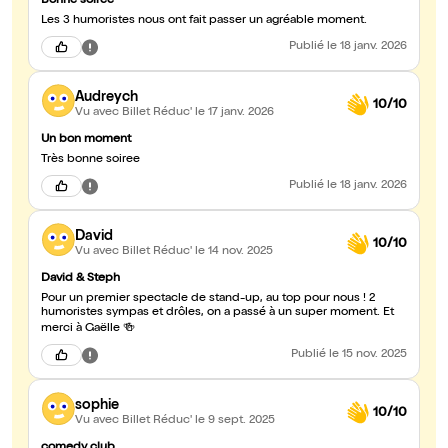
Bonne soirée
Les 3 humoristes nous ont fait passer un agréable moment.
Publié
le 18 janv. 2026
Audreych
10/10
Vu avec Billet Réduc'
le 17 janv. 2026
Un bon moment
Très bonne soiree
Publié
le 18 janv. 2026
David
10/10
Vu avec Billet Réduc'
le 14 nov. 2025
David & Steph
Pour un premier spectacle de stand-up, au top pour nous ! 2
humoristes sympas et drôles, on a passé à un super moment. Et
merci à Gaëlle 🍻
Publié
le 15 nov. 2025
sophie
10/10
Vu avec Billet Réduc'
le 9 sept. 2025