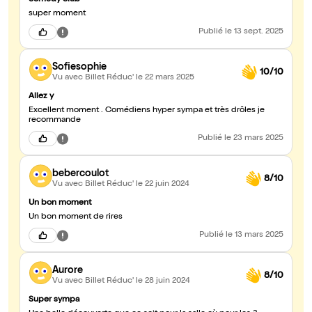
comedy club
super moment
Publié
le 13 sept. 2025
Sofiesophie
10/10
Vu avec Billet Réduc'
le 22 mars 2025
Allez y
Excellent moment . Comédiens hyper sympa et très drôles je
recommande
Publié
le 23 mars 2025
bebercoulot
8/10
Vu avec Billet Réduc'
le 22 juin 2024
Un bon moment
Un bon moment de rires
Publié
le 13 mars 2025
Aurore
8/10
Vu avec Billet Réduc'
le 28 juin 2024
Super sympa