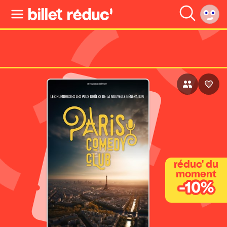
réduc' du
moment
-10%