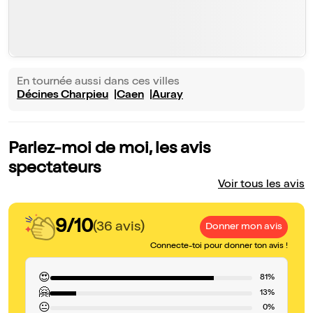
En tournée aussi dans ces villes
Décines Charpieu
Caen
Auray
Parlez-moi de moi, les avis
spectateurs
Voir tous les avis
9/10
(36 avis)
Donner mon avis
Connecte-toi pour donner ton avis !
😍
81%
🤗
13%
😐
0%