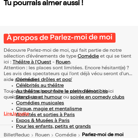
Tu pourrais aimer aussi !
À propos de Parlez-moi de moi
Découvre Parlez-moi de moi, qui fait partie de notre
sélection d’événements de type
Comédie
et qui se tient
ici :
Théâtre à l'Ouest
-
Rouen
.
Attention : les places sont limitées. Encore hésitant(e) ?
Les avis des spectateurs qui l'ont déjà vécu seront d'une
aide précieuse !
Comédies drôles et pop’
Célébrités au théâtre
Toujours à la recherche de la sortie idéale ? Voici
Au théâtre, pour faire le plein d’émotions
quelques pistes :
Stand-up et humour
ou
soirée en comedy clubs
Comédies musicales
Cirque, magie et mentalisme
Lire la suite
Activités et sorties à Paris
Expos & Musées à Paris
Pour les enfants, petits et grands
Parlez-moi de moi
BilletReduc
Rouen
Comédie