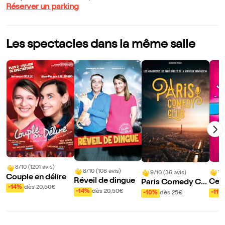
Réserver un parking
Les spectacles dans la même salle
8/10 (1201 avis)
8/10 (108 avis)
10
9/10 (36 avis)
Couple en délire
Réveil de dingue
Ce s
Paris Comedy Clu
-14%
dès 20,50€
Rou
b
-14%
dès 20,50€
-11%
-10%
dès 25€