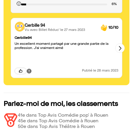
🙁
6%
Gerbille 94
10/10
Vu avec Billet Réduc'
le 27 mars 2023
Gerbille94
De
Un excellent moment partagé par une grande partie de la
Pa
profession. J'ai vraiment aimé
co
au
es
in
de
to
Publié
le 28 mars 2023
Sa
em
av
jo
co
ta
du
fa
Parlez-moi de moi, les classements
av
Qu
cô
41e dans Top Avis Comédie pop' à Rouen
fé
45e dans Top Avis Comédie à Rouen
50e dans Top Avis Théâtre à Rouen