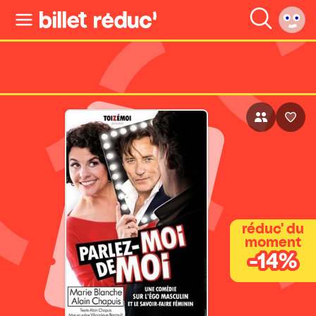
réduc' du
moment
-14%