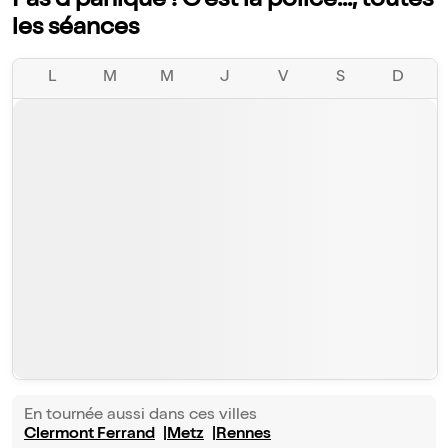
Pas d'panique ! C'est la police..., toutes
les séances
L
M
M
J
V
S
D
En tournée aussi dans ces villes
Clermont Ferrand
Metz
Rennes