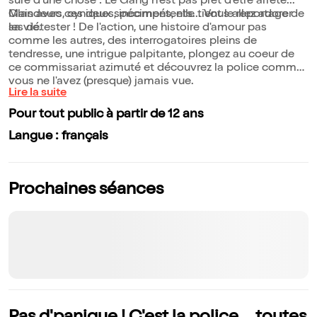
sûre d'une chose : Le Gang n'est pas prêt d'être arrêté...
Mais avec ces deux spécimens, elle tient le reportage de
Glandeurs, cyniques, incompétents... Vous allez adorer
sa vie.
les détester ! De l'action, une histoire d'amour pas
comme les autres, des interrogatoires pleins de
tendresse, une intrigue palpitante, plongez au coeur de
ce commissariat azimuté et découvrez la police comme
vous ne l'avez (presque) jamais vue.
Lire la suite
Pour tout public à partir de 12 ans
Langue : français
Prochaines séances