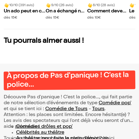
10/10 (391 avis)
9/10 (26 avis)
8/10 (28 avis)
10
Un ado peut en ca
On a échangé nos
Comment devenir
Le d
cher un autre
ados
un vrai pirate ?
dès 15€
dès 15€
dès 10€
dès 1
Tu pourrais aimer aussi !
À propos de Pas d'panique ! C'est la
police...
Découvre Pas d'panique ! C'est la police..., qui fait partie
de notre sélection d’événements de type
Comédie pop'
et qui se tient ici :
Comédie de Tours
-
Tours
.
Attention : les places sont limitées. Encore hésitant(e) ?
Les avis des spectateurs qui l'ont déjà vécu seront d'une
aide précieuse !
Comédies drôles et pop’
Célébrités au théâtre
Toujours à la recherche de la sortie idéale ? Voici
Au théâtre, pour faire le plein d’émotions