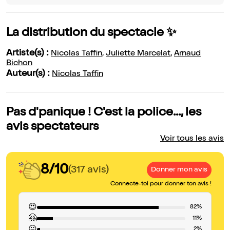
La distribution du spectacle ✨
Artiste(s) :
Nicolas Taffin
,
Juliette Marcelat
,
Arnaud
Bichon
Auteur(s) :
Nicolas Taffin
Pas d'panique ! C'est la police..., les
avis spectateurs
Voir tous les avis
8/10
(317 avis)
Donner mon avis
Connecte-toi pour donner ton avis !
😍
82%
🤗
11%
2%