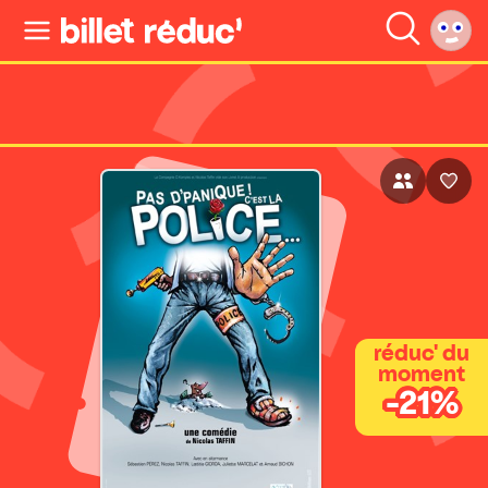
réduc' du
moment
-21%