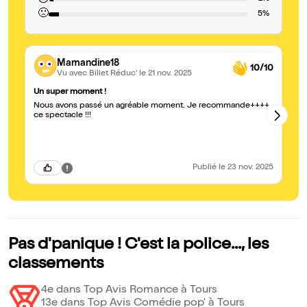
😐
🙁
5%
Mamandine18
10/10
Vu avec Billet Réduc'
le 21 nov. 2025
Un super moment !
Au
Nous avons passé un agréable moment. Je recommande++++
Sy
ce spectacle !!!
im
Publié
le 23 nov. 2025
Pas d'panique ! C'est la police..., les
classements
4e dans Top Avis Romance à Tours
13e dans Top Avis Comédie pop' à Tours