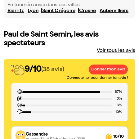
En tournée aussi dans ces villes
Biarritz
Lyon
Saint Grégoire
Crosne
Aubervilliers
Paul de Saint Sernin, les avis
spectateurs
Voir tous les avis
9/10
(38 avis)
Donner mon avis
Connecte-toi pour donner ton avis !
😍
87%
🤗
0%
😐
3%
🙁
10%
Cassandre
10/10