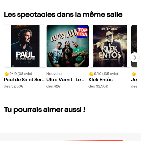
Les spectacles dans la même salle
9/10 (38 avis)
Nouveau !
9/10 (135 avis)
10
Paul de Saint Serni
Ultra Vomit : Le Po
Klek Entòs
Jean
n
uvoir de la Puissa
ega
dès 32,50€
dès 42€
dès 32,50€
dès 
nce
y, l
e
Tu pourrais aimer aussi !