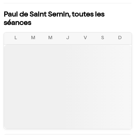
Paul de Saint Sernin, toutes les
séances
L
M
M
J
V
S
D