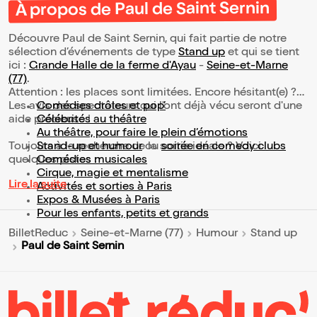
À propos de Paul de Saint Sernin
Découvre Paul de Saint Sernin, qui fait partie de notre
sélection d’événements de type
Stand up
et qui se tient
ici :
Grande Halle de la ferme d'Ayau
-
Seine-et-Marne
(77)
.
Attention : les places sont limitées. Encore hésitant(e) ?
Les avis des spectateurs qui l'ont déjà vécu seront d'une
Comédies drôles et pop’
aide précieuse !
Célébrités au théâtre
Au théâtre, pour faire le plein d’émotions
Toujours à la recherche de la sortie idéale ? Voici
Stand-up et humour
ou
soirée en comedy clubs
quelques pistes :
Comédies musicales
Cirque, magie et mentalisme
Lire la suite
Activités et sorties à Paris
Expos & Musées à Paris
Pour les enfants, petits et grands
BilletReduc
Seine-et-Marne (77)
Humour
Stand up
Paul de Saint Sernin