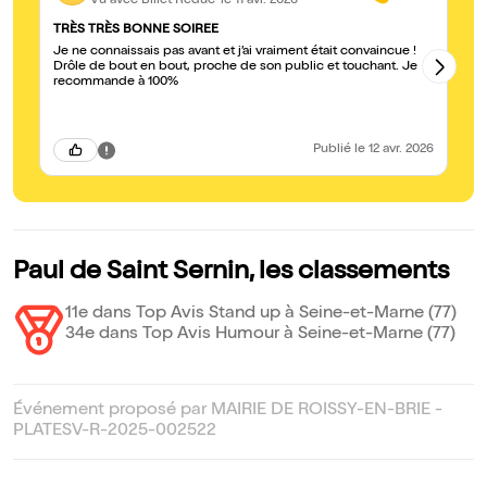
Vu avec Billet Réduc'
le 11 avr. 2026
TRÈS TRÈS BONNE SOIREE
St
Je ne connaissais pas avant et j’ai vraiment était convaincue !
Tr
Drôle de bout en bout, proche de son public et touchant. Je
! 
recommande à 100%
Publié
le 12 avr. 2026
Paul de Saint Sernin, les classements
11e dans Top Avis Stand up à Seine-et-Marne (77)
34e dans Top Avis Humour à Seine-et-Marne (77)
Événement proposé par MAIRIE DE ROISSY-EN-BRIE -
PLATESV-R-2025-002522